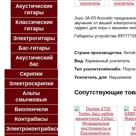
Акустические
гитары
Joyo JA-03 Acoustic предназн
Классические
звучание от вашей электрогит
гаджет, для игры с вашими л
гитары
Габариты устройства 89?77?26
Электрогитары
Бас-гитары
Страна производства
: Китай
Акустический
Вид
: Карманный усилитель
бас
Тип усилителя/комбо
: Порта
Скрипки
Усилитель для
: Наушников
Электроскрипки
Сопутствующие то
Альты
смычковые
Виолончели
Контрабасы
Электроконтрабасы