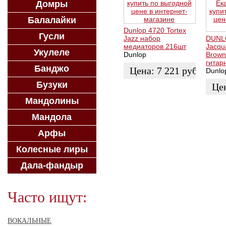
Домры
Балалайки
Dunlop 4720 Tortex
Гусли
Jazz набор
DUNL
медиаторов 216шт
Jacqua
Укулеле
Dunlop
Brown
гитар
Банджо
Цена:
7 221
руб.
Dunlo
Бузуки
Це
ЗАКАЗАТЬ
Мандолины
ЗАК
Мандола
Арфы
Колесные лиры
Дала-фандыр
Часто ищут:
ВОКАЛЬНЫЕ