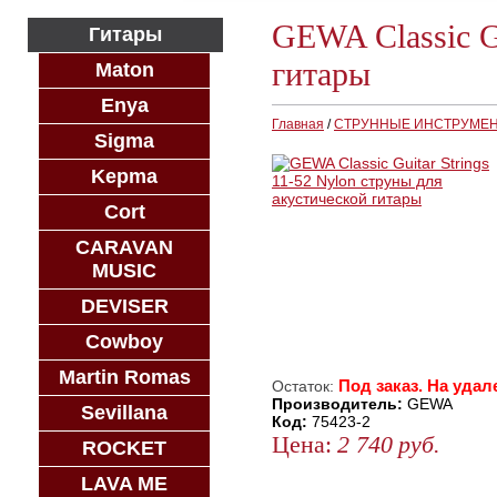
GEWA Classic Gu
Гитары
гитары
Maton
Enya
Главная
/
СТРУННЫЕ ИНСТРУМЕ
Sigma
Kepma
Cort
CARAVAN
MUSIC
DEVISER
Cowboy
Martin Romas
Под заказ. На удал
Остаток:
Производитель:
GEWA
Sevillana
Код:
75423-2
Цена:
2 740
руб.
ROCKET
ЗАКАЗАТЬ
LAVA ME