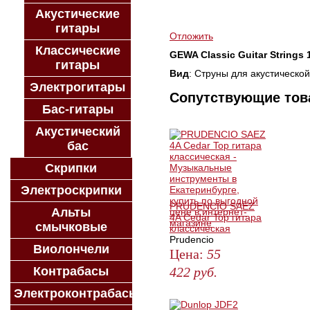
КУПИТЬ В 1 КЛИК
Акустические
КУПИТЬ В КРЕДИТ
гитары
Отложить
Классические
GEWA Classic Guitar Strings 
гитары
Вид
: Струны для акустической
Электрогитары
Сопутствующие то
Бас-гитары
Акустический
бас
Скрипки
Электроскрипки
PRUDENCIO SAEZ
Альты
4A Cedar Top гитара
смычковые
классическая
Prudencio
Виолончели
Цена:
55
Контрабасы
422
руб.
ЗАКАЗАТЬ
Электроконтрабасы