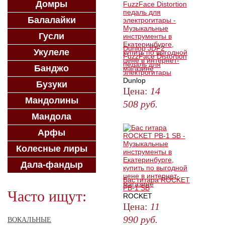
Домры
Балалайки
Гусли
Dunlop JDF2
Укулеле
FuzzFace Distortion
педаль для
Банджо
электрогитары
Dunlop
Бузуки
Цена:
14
Мандолины
508
руб.
Мандола
ЗАКАЗАТЬ
Арфы
Колесные лиры
Дала-фандыр
Бас гитара ROCKET
PB-1 SB
Часто ищут:
ROCKET
Цена:
11
990
руб.
ВОКАЛЬНЫЕ