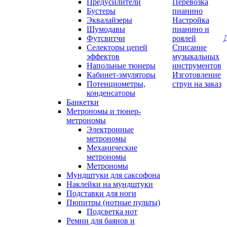
Предусилители
Перевозка
Бустеры
пианино
Эквалайзеры
Настройка
Шумодавы
пианино и
Футсвитчи
роялей
Селекторы цепей
Списание
эффектов
музыкальных
Напольные тюнеры
инструментов
Кабинет-эмуляторы
Изготовление
Потенциометры,
струн на заказ
конденсаторы
Банкетки
Метрономы и тюнер-
метрономы
Электронные
метрономы
Механические
метрономы
Метрономы
Мундштуки для саксофона
Наклейки на мундштуки
Подставки для ноги
Пюпитры (нотные пульты)
Подсветка нот
Ремни для баянов и