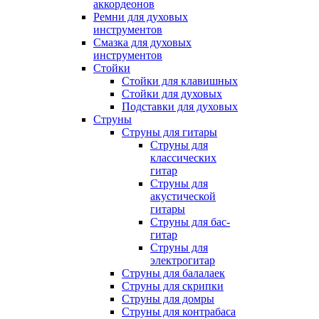
аккордеонов
Ремни для духовых
инструментов
Смазка для духовых
инструментов
Стойки
Стойки для клавишных
Стойки для духовых
Подставки для духовых
Струны
Струны для гитары
Струны для
классических
гитар
Струны для
акустической
гитары
Струны для бас-
гитар
Струны для
электрогитар
Струны для балалаек
Струны для скрипки
Струны для домры
Струны для контрабаса