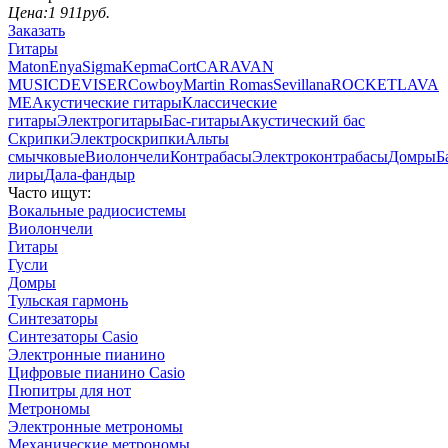
Цена:
1 911
руб.
Заказать
Гитары
Maton
Enya
Sigma
Kepma
Cort
CARAVAN
MUSIC
DEVISER
Cowboy
Martin Romas
Sevillana
ROCKET
LAVA
ME
Акустические гитары
Классические
гитары
Электрогитары
Бас-гитары
Акустический бас
Скрипки
Электроскрипки
Альты
смычковые
Виолончели
Контрабасы
Электроконтрабасы
Домры
Б
лиры
Дала-фандыр
Часто ищут:
Вокальные радиосистемы
Виолончели
Гитары
Гусли
Домры
Тульская гармонь
Синтезаторы
Синтезаторы Casio
Электронные пианино
Цифровые пианино Casio
Пюпитры для нот
Метрономы
Электронные метрономы
Механические метрономы