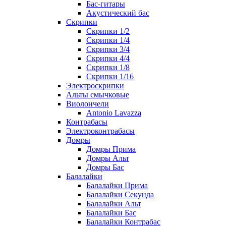
Бас-гитары
Акустический бас
Скрипки
Скрипки 1/2
Скрипки 1/4
Скрипки 3/4
Скрипки 4/4
Скрипки 1/8
Скрипки 1/16
Электроскрипки
Альты смычковые
Виолончели
Antonio Lavazza
Контрабасы
Электроконтрабасы
Домры
Домры Прима
Домры Альт
Домры Бас
Балалайки
Балалайки Прима
Балалайки Секунда
Балалайки Альт
Балалайки Бас
Балалайки Контрабас