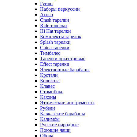
Гуиро
Наборы перкуссии
Агого
Crash тарелки
Ride тарелки
Hi Hat тарелки
Комплекты тарелок
Splash тарелки
China тарелки
Тимбалес
Тарелки оркестровые
Effect тарелки
Электронные барабаны
Кротали
Колокола
Клавес
Стомпбокс
Кахоны
Этнические инструменты
Рубели
Кавказские барабаны
Калимбы
Русские народные
Поющие чаши
Обода