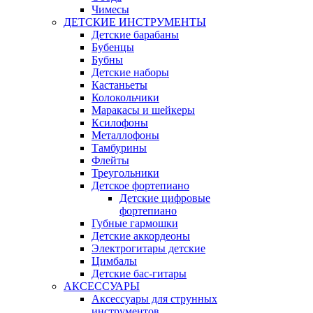
Чимесы
ДЕТСКИЕ ИНСТРУМЕНТЫ
Детские барабаны
Бубенцы
Бубны
Детские наборы
Кастаньеты
Колокольчики
Маракасы и шейкеры
Ксилофоны
Металлофоны
Тамбурины
Флейты
Треугольники
Детское фортепиано
Детские цифровые
фортепиано
Губные гармошки
Детские аккордеоны
Электрогитары детские
Цимбалы
Детские бас-гитары
АКСЕССУАРЫ
Аксессуары для струнных
инструментов