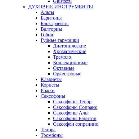
Giustozzi
ДУХОВЫЕ ИНСТРУМЕНТЫ
Альты
Баритоны
Блок-флейты
Валторны
Гобои
Губные гармошки
Диатонические
Хроматические
Тремоло
Коллекционные
Октавные
Оркестровые
Кларнеты
Корнеты
Рожки
Саксофоны
Саксофоны Тенор
Саксофоны Сопрано
Саксофоны Альт
Саксофоны Баритон
Саксофон сопранино
Тенора
Тромбоны