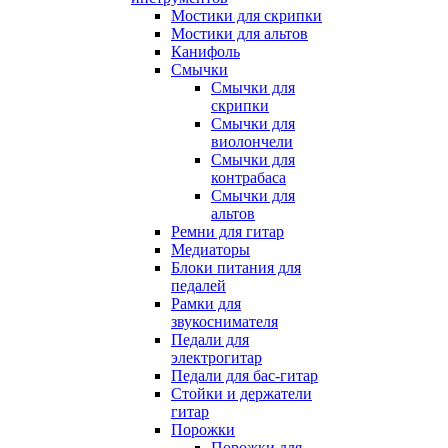
Мостики для скрипки
Мостики для альтов
Канифоль
Смычки
Смычки для
скрипки
Смычки для
виолончели
Смычки для
контрабаса
Смычки для
альтов
Ремни для гитар
Медиаторы
Блоки питания для
педалей
Рамки для
звукоснимателя
Педали для
электрогитар
Педали для бас-гитар
Стойки и держатели
гитар
Порожки
Порожки для