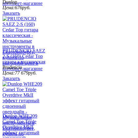
Dunlop
Цена:
676
руб.
Заказать
PRUDENCIO SAEZ
2-S (160) Cedar Top
гитара классическая
Prudencio
Цена:
77 679
руб.
Заказать
Dunlop WHE209
Camel Toe Triple
Overdrive MkII
эффект гитарный