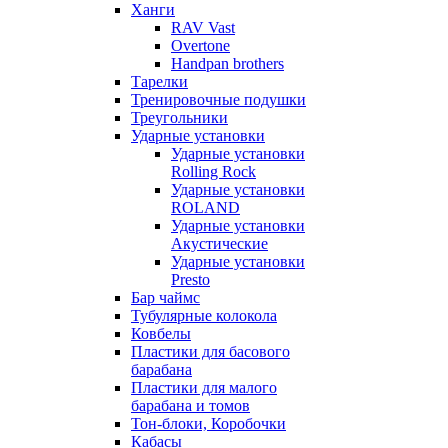
Ханги
RAV Vast
Overtone
Handpan brothers
Тарелки
Тренировочные подушки
Треугольники
Ударные установки
Ударные установки
Rolling Rock
Ударные установки
ROLAND
Ударные установки
Акустические
Ударные установки
Presto
Бар чаймс
Тубулярные колокола
Ковбелы
Пластики для басового
барабана
Пластики для малого
барабана и томов
Тон-блоки, Коробочки
Кабасы