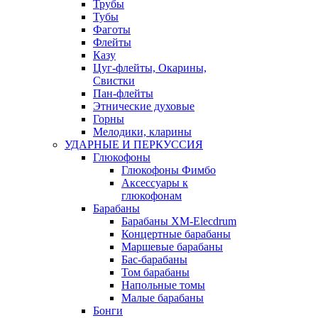
Трубы
Тубы
Фаготы
Флейты
Казу
Цуг-флейты, Окарины,
Свистки
Пан-флейты
Этнические духовые
Горны
Мелодики, кларины
УДАРНЫЕ И ПЕРКУССИЯ
Глюкофоны
Глюкофоны Фимбо
Аксессуары к
глюкофонам
Барабаны
Барабаны XM-Elecdrum
Концертные барабаны
Маршевые барабаны
Бас-барабаны
Том барабаны
Напольные томы
Малые барабаны
Бонги