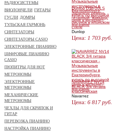
РАДИОСИСТЕМЫ
Dunlop D38-20LS
ВИОЛОНЧЕЛИ
ГИТАРЫ
Japanese ремень
ГУСЛИ
ДОМРЫ
гитарный, жаккард,
рисунок в японском
ТУЛЬСКАЯ ГАРМОНЬ
стиле
Dunlop
СИНТЕЗАТОРЫ
Цена:
1 703
руб.
СИНТЕЗАТОРЫ CASIO
ЗАКАЗАТЬ
ЭЛЕКТРОННЫЕ ПИАНИНО
ЦИФРОВЫЕ ПИАНИНО
CASIO
ПЮПИТРЫ ДЛЯ НОТ
МЕТРОНОМЫ
ЭЛЕКТРОННЫЕ
NAVARREZ NV14
BLACK 3/4 гитара
МЕТРОНОМЫ
классическая
МЕХАНИЧЕСКИЕ
Navarrez
МЕТРОНОМЫ
Цена:
6 817
руб.
ЧЕХЛЫ ДЛЯ СКРИПОК И
КУПИТЬ
ГИТАР
ПЕРЕВОЗКА ПИАНИНО
НАСТРОЙКА ПИАНИНО