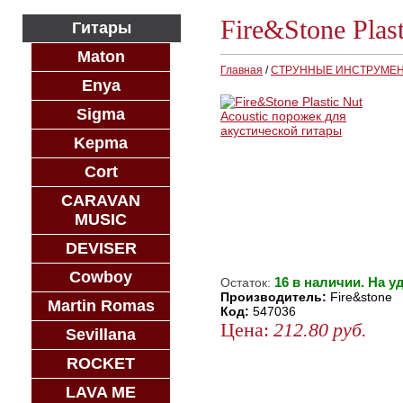
Fire&Stone Plas
Гитары
Maton
Главная
/
СТРУННЫЕ ИНСТРУМЕ
Enya
Sigma
Kepma
Cort
CARAVAN
MUSIC
DEVISER
Cowboy
16 в наличии. На у
Остаток:
Производитель:
Fire&stone
Martin Romas
Код:
547036
Цена:
212.80
руб.
Sevillana
КУПИТЬ
ROCKET
КУПИТЬ В 1 КЛИК
LAVA ME
КУПИТЬ В КРЕДИТ