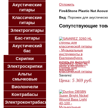
Акустические
Отложить
гитары
Fire&Stone Plastic Nut Acous
Классические
Вид
: Порожек для акустическ
гитары
Сопутствующие то
Электрогитары
Бас-гитары
Акустический
бас
Скрипки
SAVAREZ 3260 HL
Электроскрипки
струны для
классической гитары
Альты
Savarez
смычковые
Цена:
5 369
руб.
Виолончели
ЗАКАЗАТЬ
Контрабасы
Электроконтрабасы