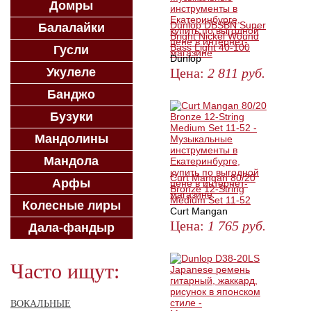
Домры
Dunlop DBSBN Super
Балалайки
Bright Nickel Wound
Bass Light 40-100
Гусли
Dunlop
Укулеле
Цена:
2 811
руб.
ЗАКАЗАТЬ
Банджо
Бузуки
Мандолины
Мандола
Curt Mangan 80/20
Арфы
Bronze 12-String
Medium Set 11-52
Колесные лиры
Curt Mangan
Цена:
1 765
руб.
Дала-фандыр
ЗАКАЗАТЬ
Часто ищут:
ВОКАЛЬНЫЕ