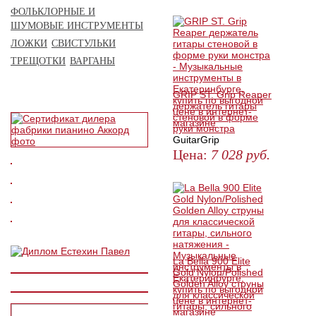
КУПИТЬ
ФОЛЬКЛОРНЫЕ И
ШУМОВЫЕ ИНСТРУМЕНТЫ
ЛОЖКИ
СВИСТУЛЬКИ
ТРЕЩОТКИ
ВАРГАНЫ
GRIP ST. Grip Reaper
держатель гитары
стеновой в форме
руки монстра
GuitarGrip
Цена:
7 028
руб.
КУПИТЬ
La Bella 900 Elite
Gold Nylon/Polished
Golden Alloy струны
для классической
гитары, сильного