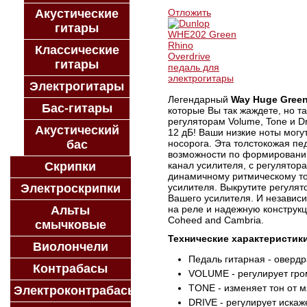
Акустические
Отложить
гитары
Классические
гитары
Электрогитары
Легендарный
Way Huge Gree
Бас-гитары
которые Вы так жаждете, но т
регуляторам Volume, Tone и D
Акустический
12 дБ! Ваши низкие ноты могут
бас
носорога. Эта толстокожая пе
возможности по формированию
Скрипки
канал усилителя, с регулятор
динамичному ритмическому тон
Электроскрипки
усилителя. Выкрутите регулят
Вашего усилителя. И независим
Альты
на реле и надежную конструкци
Coheed and Cambria.
смычковые
Технические характеристик
Виолончели
Педаль гитарная - оверд
Контрабасы
VOLUME - регулирует гро
TONE - изменяет тон от м
Электроконтрабасы
DRIVE - регулирует искаж