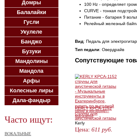
Домры
100 Hz - определяет гром
CURVE - тонкая подстройк
Балалайки
Питание - батарея 9 вольт
Гусли
Релейный железный байп
Укулеле
Банджо
Вид
: Педаль для электрогита
Тип педали
: Овердрайв
Бузуки
Сопутствующие то
Мандолины
Мандола
Арфы
Колесные лиры
Дала-фандыр
KERLY KPCA-1152
струны для
Часто ищут:
акустической гитары
Kerly
Цена:
611
руб.
ВОКАЛЬНЫЕ