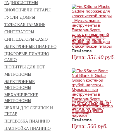
ЗАКАЗАТЬ
РАДИОСИСТЕМЫ
ВИОЛОНЧЕЛИ
ГИТАРЫ
ГУСЛИ
ДОМРЫ
ТУЛЬСКАЯ ГАРМОНЬ
СИНТЕЗАТОРЫ
Fire&Stone Plastic
СИНТЕЗАТОРЫ CASIO
Saddle порожек для
классической гитары
ЭЛЕКТРОННЫЕ ПИАНИНО
Fire&stone
ЦИФРОВЫЕ ПИАНИНО
Цена:
351.40
руб.
CASIO
КУПИТЬ
ПЮПИТРЫ ДЛЯ НОТ
МЕТРОНОМЫ
ЭЛЕКТРОННЫЕ
МЕТРОНОМЫ
МЕХАНИЧЕСКИЕ
МЕТРОНОМЫ
Fire&Stone Bone Nut
Blank E-Guitar Gibson
ЧЕХЛЫ ДЛЯ СКРИПОК И
костяной грубой
ГИТАР
нарезки
Fire&stone
ПЕРЕВОЗКА ПИАНИНО
Цена:
560
руб.
НАСТРОЙКА ПИАНИНО