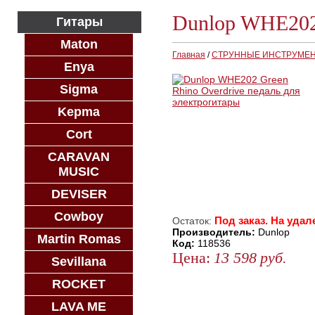
Dunlop WHE202 
Гитары
Maton
Главная
/
СТРУННЫЕ ИНСТРУМЕ
Enya
Sigma
Kepma
Cort
CARAVAN
MUSIC
DEVISER
Cowboy
Под заказ. На удал
Остаток:
Производитель:
Dunlop
Martin Romas
Код:
118536
Цена:
13 598
руб.
Sevillana
ЗАКАЗАТЬ
ROCKET
КУПИТЬ В 1 КЛИК
LAVA ME
КУПИТЬ В КРЕДИТ