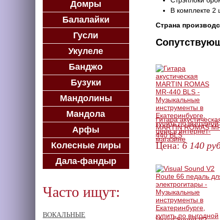
Стрэплоки бро
Домры
В комплекте 2 
Балалайки
Страна производс
Гусли
Сопутствую
Укулеле
Банджо
Бузуки
Мандолины
Мандола
Гитара акустическа
MARTIN ROMAS M
Арфы
440 BLS
Цена:
6 140
руб
Колесные лиры
КУПИТЬ
Дала-фандыр
Часто ищут:
ВОКАЛЬНЫЕ
Visual Sound V2