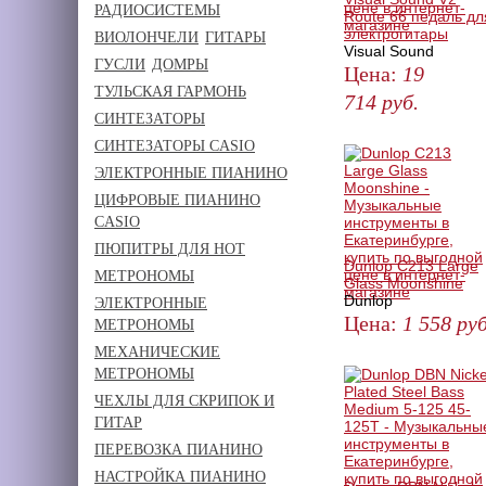
РАДИОСИСТЕМЫ
Route 66 педаль дл
электрогитары
ВИОЛОНЧЕЛИ
ГИТАРЫ
Visual Sound
ГУСЛИ
ДОМРЫ
Цена:
19
ТУЛЬСКАЯ ГАРМОНЬ
714
руб.
СИНТЕЗАТОРЫ
КУПИТЬ
СИНТЕЗАТОРЫ CASIO
ЭЛЕКТРОННЫЕ ПИАНИНО
ЦИФРОВЫЕ ПИАНИНО
CASIO
ПЮПИТРЫ ДЛЯ НОТ
Dunlop C213 Large
МЕТРОНОМЫ
Glass Moonshine
Dunlop
ЭЛЕКТРОННЫЕ
Цена:
1 558
руб
МЕТРОНОМЫ
МЕХАНИЧЕСКИЕ
КУПИТЬ
МЕТРОНОМЫ
ЧЕХЛЫ ДЛЯ СКРИПОК И
ГИТАР
ПЕРЕВОЗКА ПИАНИНО
НАСТРОЙКА ПИАНИНО