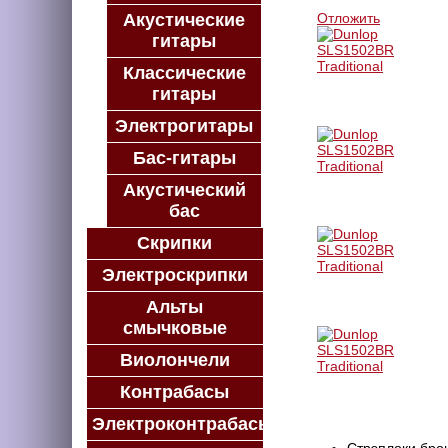
Акустические
Отложить
гитары
Классические
гитары
Электрогитары
Бас-гитары
Акустический
бас
Скрипки
Электроскрипки
Альты
смычковые
Виолончели
Контрабасы
Электроконтрабасы