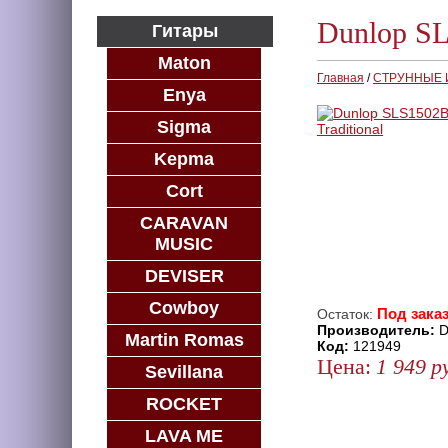
Dunlop SL
Гитары
Maton
Главная
/
СТРУННЫЕ
Enya
Sigma
Kepma
Cort
CARAVAN
MUSIC
DEVISER
Cowboy
Под заказ
Остаток:
Производитель:
D
Martin Romas
Код:
121949
Цена:
1 949
р
Sevillana
ЗАКАЗАТЬ
ROCKET
КУПИТЬ В 1 КЛИК
LAVA ME
КУПИТЬ В КРЕДИТ