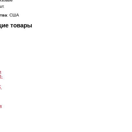
нзовые
шт.
тва
: США
щие товары
я
R-
.