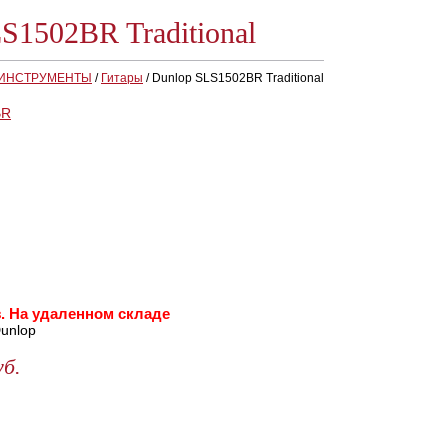
S1502BR Traditional
 ИНСТРУМЕНТЫ
/
Гитары
/
Dunlop SLS1502BR Traditional
. На удаленном складе
unlop
уб.