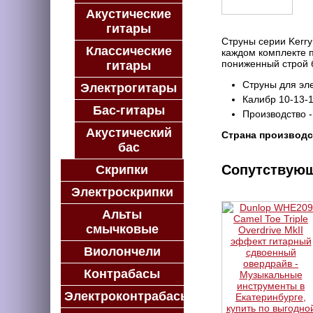
Акустические
гитары
Струны серии Kerr
Классические
каждом комплекте п
пониженный строй б
гитары
Струны для эле
Электрогитары
Калибр 10-13-1
Бас-гитары
Производство 
Акустический
Страна производс
бас
Сопутствую
Скрипки
Электроскрипки
Альты
смычковые
Виолончели
Контрабасы
Электроконтрабасы