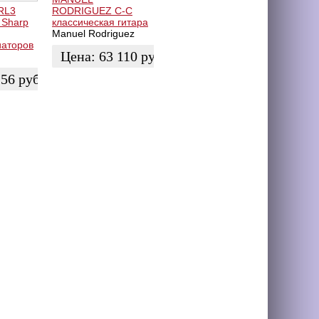
RL3
RODRIGUEZ C-C
I Sharp
классическая гитара
Manuel Rodriguez
иаторов
Цена:
63 110
руб.
256
руб.
ЗАКАЗАТЬ