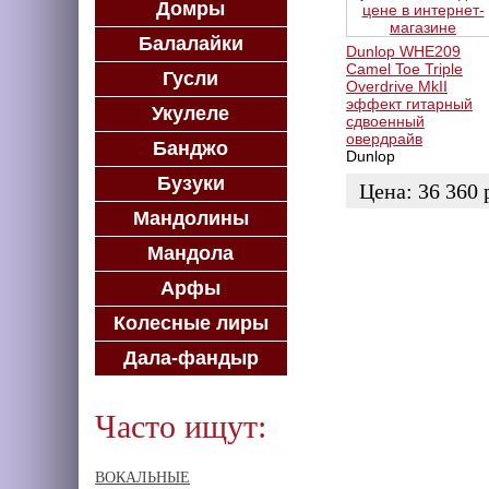
Домры
Балалайки
Dunlop WHE209
Camel Toe Triple
Гусли
Overdrive MkII
эффект гитарный
Укулеле
сдвоенный
овердрайв
Банджо
Dunlop
Бузуки
Цена:
36 360
Мандолины
ЗАКАЗАТЬ
Мандола
Арфы
Колесные лиры
Дала-фандыр
Часто ищут:
ВОКАЛЬНЫЕ