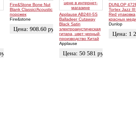
Fire&Stone Bone Nut
DUNLOP 472
Blank Classic/Acoustic
Tortex Jazz II
порожек
Applause AB24II-5S
Red упаковка
Fire&stone
Balladeer Cutaway
красных мед
Black Satin
Dunlop
Цена:
908.60
руб.
электроакустическая
Цена:
1 
гитара, цвет черный,
производство Китай
КУПИТЬ
Applause
ЗАКАЗАТЬ
руб.
Цена:
50 581
руб.
КУПИТЬ