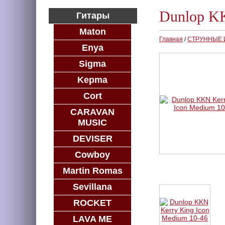
Dunlop KK
Гитары
Maton
Главная
/
СТРУННЫЕ
Enya
Sigma
Kepma
Cort
CARAVAN
MUSIC
DEVISER
Cowboy
Martin Romas
Sevillana
ROCKET
LAVA ME