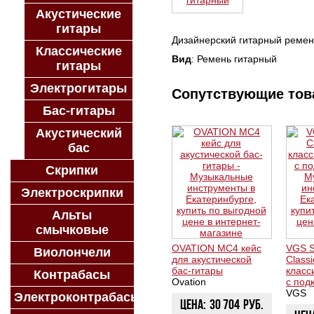
Акустические
гитары
Дизайнерский гитарный ремен
Классические
Вид
: Ремень гитарный
гитары
Электрогитары
Сопутствующие то
Бас-гитары
Акустический
бас
Скрипки
Электроскрипки
Альты
смычковые
OVATION MC4 кейс
VGS S
Виолончели
для акустической
Classi
бас-гитары
класс
Контрабасы
Ovation
с под
VGS
Электроконтрабасы
Цена:
30 704
руб.