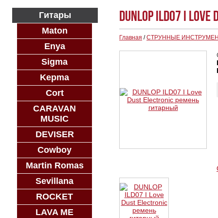
DUNLOP ILD07 I Love
Гитары
Maton
Главная
/
СТРУННЫЕ ИНСТРУМЕ
Enya
Sigma
Kepma
Cort
CARAVAN
MUSIC
DEVISER
Cowboy
Martin Romas
Sevillana
ROCKET
LAVA ME