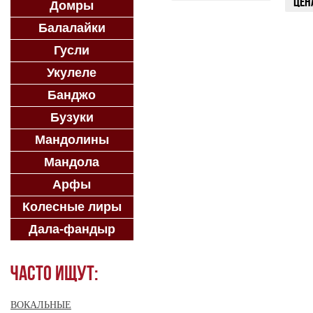
Цен
Домры
ЗАКАЗАТЬ
Балалайки
ЗАК
Гусли
Укулеле
Банджо
Бузуки
Мандолины
Мандола
Арфы
Колесные лиры
Дала-фандыр
Часто ищут:
ВОКАЛЬНЫЕ