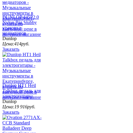
DUNLOP 445P2.0
Nylon Big Stubby
упаковка
медиаторов
Dunlop
Цена:
414
руб.
Заказать
Dunlop HT1 Heil
Talkbox педаль для
электрогитары
Dunlop
Цена:
19 916
руб.
Заказать