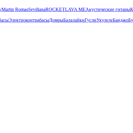
y
Martin Romas
Sevillana
ROCKET
LAVA ME
Акустические гитары
К
басы
Электроконтрабасы
Домры
Балалайки
Гусли
Укулеле
Банджо
Бу