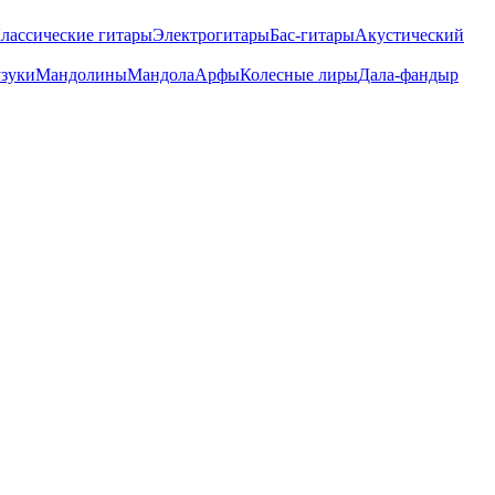
лассические гитары
Электрогитары
Бас-гитары
Акустический
зуки
Мандолины
Мандола
Арфы
Колесные лиры
Дала-фандыр