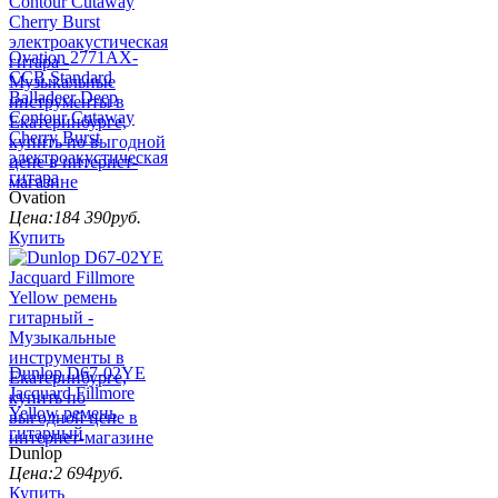
Ovation 2771AX-
CCB Standard
Balladeer Deep
Contour Cutaway
Cherry Burst
электроакустическая
гитара
Ovation
Цена:
184 390
руб.
Купить
Dunlop D67-02YE
Jacquard Fillmore
Yellow ремень
гитарный
Dunlop
Цена:
2 694
руб.
Купить