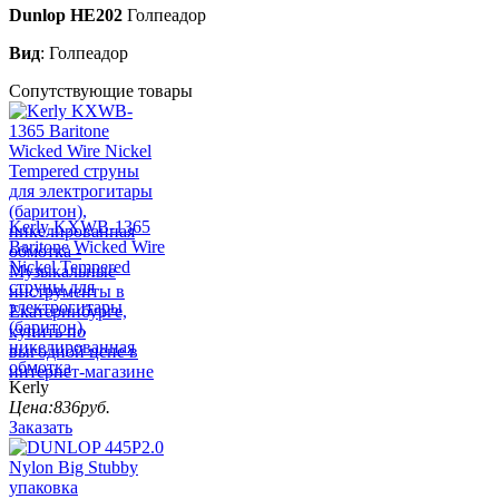
Dunlop HE202
Голпеадор
Вид
: Голпеадор
Сопутствующие товары
Kerly KXWB-1365
Baritone Wicked Wire
Nickel Tempered
струны для
электрогитары
(баритон),
никелированная
обмотка
Kerly
Цена:
836
руб.
Заказать