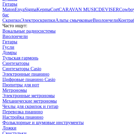
Гитары
Maton
Enya
Sigma
Kepma
Cort
CARAVAN MUSIC
DEVISER
Cowbo
бас
Скрипки
Электроскрипки
Альты смычковые
Виолончели
Контра
Часто ищут:
Вокальные радиосистемы
Виолончели
Гитары
Гусли
Домры
Тульская гармонь
Синтезаторы
Синтезаторы Casio
Электронные пианино
Цифровые пианино Casio
Пюпитры для нот
Метрономы
Электронные метрономы
Механические метрономы
Чехлы для скрипок и гитар
Перевозка пианино
Настройка пианино
Фольклорные и шумовые инструменты
Ложки
Свистульки