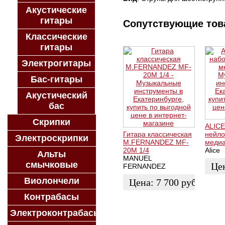
Акустические
гитары
Сопутствующие то
Классические
гитары
Электрогитары
Бас-гитары
Акустический
бас
Скрипки
ALICE
Гитара классическая
нейло
Электроскрипки
М.FERNANDEZ MF-
медиа
20M 1/4
Alice
Альты
MANUEL
смычковые
Це
FERNANDEZ
Виолончели
Цена:
7 700
руб.
ЗАК
Контрабасы
ЗАКАЗАТЬ
Электроконтрабасы