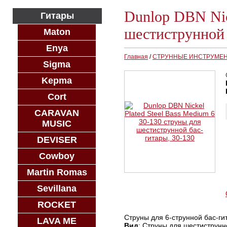
Dunlop DBN Nic
Гитары
шестиструнной 
Maton
Enya
Главная
/
СТРУННЫЕ ИНСТРУМЕ
Sigma
Kepma
Cort
CARAVAN
MUSIC
DEVISER
Cowboy
Martin Romas
Sevillana
ROCKET
Струны для 6-струнной бас-ги
LAVA ME
Вид
: Струны для шестиструнн