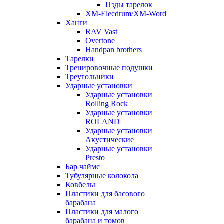
Пэды тарелок
XM-Elecdrum/XM-Word
Ханги
RAV Vast
Overtone
Handpan brothers
Тарелки
Тренировочные подушки
Треугольники
Ударные установки
Ударные установки
Rolling Rock
Ударные установки
ROLAND
Ударные установки
Акустические
Ударные установки
Presto
Бар чаймс
Тубулярные колокола
Ковбелы
Пластики для басового
барабана
Пластики для малого
барабана и томов