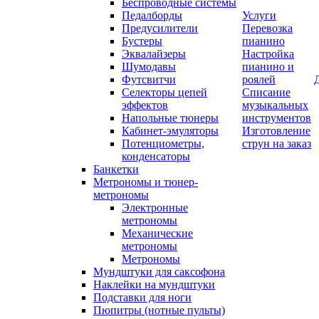
Беспроводные системы
Педалборды
Услуги
Предусилители
Перевозка
Бустеры
пианино
Эквалайзеры
Настройка
Шумодавы
пианино и
Футсвитчи
роялей
Селекторы цепей
Списание
эффектов
музыкальных
Напольные тюнеры
инструментов
Кабинет-эмуляторы
Изготовление
Потенциометры,
струн на заказ
конденсаторы
Банкетки
Метрономы и тюнер-
метрономы
Электронные
метрономы
Механические
метрономы
Метрономы
Мундштуки для саксофона
Наклейки на мундштуки
Подставки для ноги
Пюпитры (нотные пульты)