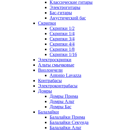
Классические гитары
Электрогитары
Бас-гитары
Акустический бас
Скрипки
Скрипки 1/2
Скрипки 1/4
Скрипки 3/4
Скрипки 4/4
Скрипки 1/8
Скрипки 1/16
Электроскрипки
Альты смычковые
Виолончели
Antonio Lavazza
Контрабасы
Электроконтрабасы
Домры
Домры Прима
Домры Альт
Домры Бас
Балалайки
Балалайки Прима
Балалайки Секунда
Балалайки Альт