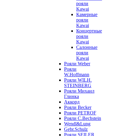
рояли
Kawai
Камерные
рояли
Kawai
Концертные
рояли
Kawai
Салонные
рояли
Kawai
Рояли Weber
Рояли
W.Hoffmann
Рояли WILH.
STEINBERG
Рояли Михаил
Глинка
Аккорд
Рояли Becker
Рояли PETROF
Рояли C.Bechstein
Wendl&Lung
Gebr.Schulz
Рояли SEILER