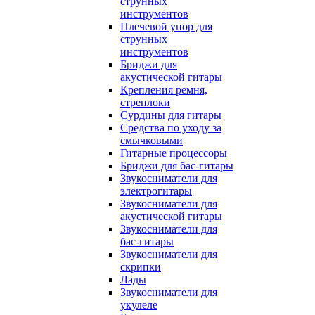
струнных
инструментов
Плечевой упор для
струнных
инструментов
Бриджи для
акустической гитары
Крепления ремня,
стреплоки
Сурдины для гитары
Средства по уходу за
смычковыми
Гитарные процессоры
Бриджи для бас-гитары
Звукосниматели для
электрогитары
Звукосниматели для
акустической гитары
Звукосниматели для
бас-гитары
Звукосниматели для
скрипки
Лады
Звукосниматели для
укулеле