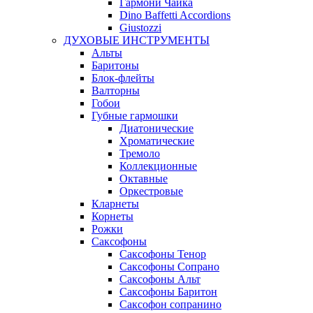
Гармони Чайка
Dino Baffetti Accordions
Giustozzi
ДУХОВЫЕ ИНСТРУМЕНТЫ
Альты
Баритоны
Блок-флейты
Валторны
Гобои
Губные гармошки
Диатонические
Хроматические
Тремоло
Коллекционные
Октавные
Оркестровые
Кларнеты
Корнеты
Рожки
Саксофоны
Саксофоны Тенор
Саксофоны Сопрано
Саксофоны Альт
Саксофоны Баритон
Саксофон сопранино