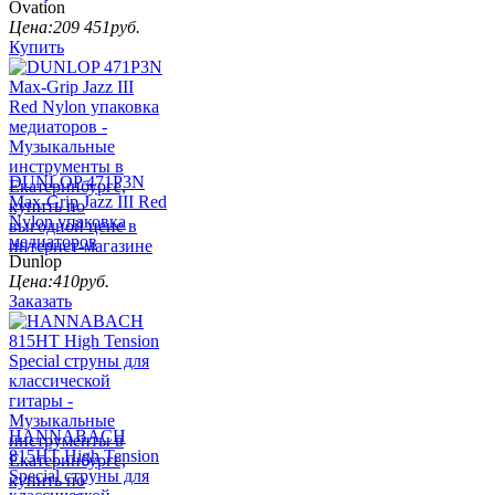
Ovation
Цена:
209 451
руб.
Купить
DUNLOP 471P3N
Max-Grip Jazz III Red
Nylon упаковка
медиаторов
Dunlop
Цена:
410
руб.
Заказать
HANNABACH
815HT High Tension
Special струны для