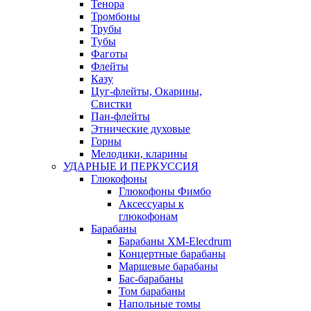
Тенора
Тромбоны
Трубы
Тубы
Фаготы
Флейты
Казу
Цуг-флейты, Окарины,
Свистки
Пан-флейты
Этнические духовые
Горны
Мелодики, кларины
УДАРНЫЕ И ПЕРКУССИЯ
Глюкофоны
Глюкофоны Фимбо
Аксессуары к
глюкофонам
Барабаны
Барабаны XM-Elecdrum
Концертные барабаны
Маршевые барабаны
Бас-барабаны
Том барабаны
Напольные томы