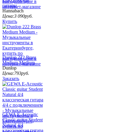
классической
гитары
Hannabach
Цена:
3 090
руб.
Купить
Dunlop 222 Brass
Medium Medium
Dunlop
Цена:
793
руб.
Заказать
GEWA E-Acoustic
Classic guitar Student
Natural 4/4
классическая гитара