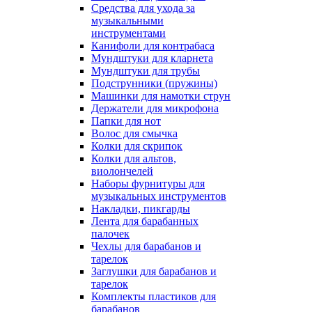
Средства для ухода за
музыкальными
инструментами
Канифоли для контрабаса
Мундштуки для кларнета
Мундштуки для трубы
Подструнники (пружины)
Машинки для намотки струн
Держатели для микрофона
Папки для нот
Волос для смычка
Колки для скрипок
Колки для альтов,
виолончелей
Наборы фурнитуры для
музыкальных инструментов
Накладки, пикгарды
Лента для барабанных
палочек
Чехлы для барабанов и
тарелок
Заглушки для барабанов и
тарелок
Комплекты пластиков для
барабанов