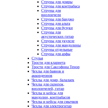
Струны для домры
Струны для контрабаса
Струны для
виолончели
Струны для банджо
Струны для альта
Струны для бузуки
Струны для
акустических гитар
Струны для укулеле
Струны для мандолины
Струны отдельные
Струны для арфы
Стулья
Трости для кларнета
Трости для Саксофона Тенор
Чехлы для баянов и
аккордеонов
Чехлы для домр, балалаек
Чехлы для скрипок,
виолончелей, гитар
Чехлы и кейсы для
мандолин, контрабасов
Чехлы и кейсы для смычков
Чехлы для электрогитар