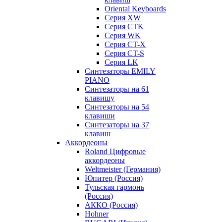
Oriental Keyboards
Cерия XW
Серия CTK
Серия WK
Серия CT-X
Серия CT-S
Серия LK
Синтезаторы EMILY
PIANO
Синтезаторы на 61
клавишу
Синтезаторы на 54
клавиши
Синтезаторы на 37
клавиш
Аккордеоны
Roland Цифровые
аккордеоны
Weltmeister (Германия)
Юпитер (Россия)
Тульская гармонь
(Россия)
АККО (Россия)
Hohner