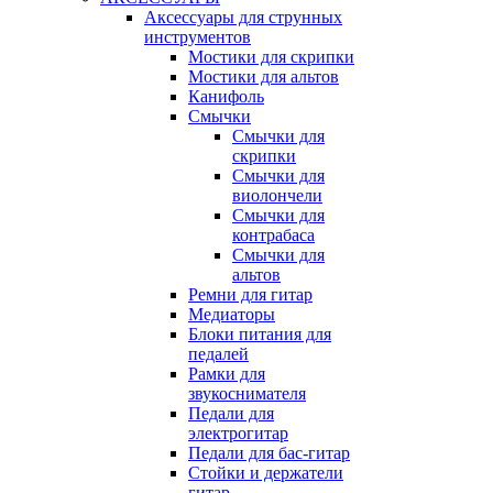
Аксессуары для струнных
инструментов
Мостики для скрипки
Мостики для альтов
Канифоль
Смычки
Смычки для
скрипки
Смычки для
виолончели
Смычки для
контрабаса
Смычки для
альтов
Ремни для гитар
Медиаторы
Блоки питания для
педалей
Рамки для
звукоснимателя
Педали для
электрогитар
Педали для бас-гитар
Стойки и держатели
гитар