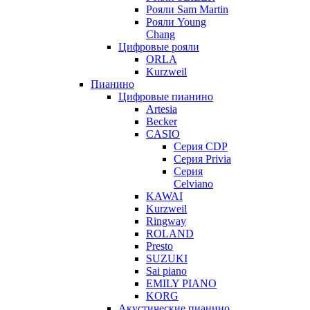
Рояли Sam Martin
Рояли Young
Chang
Цифровые рояли
ORLA
Kurzweil
Пианино
Цифровые пианино
Artesia
Becker
CASIO
Серия CDP
Серия Privia
Серия
Celviano
KAWAI
Kurzweil
Ringway
ROLAND
Presto
SUZUKI
Sai piano
EMILY PIANO
KORG
Акустические пианино