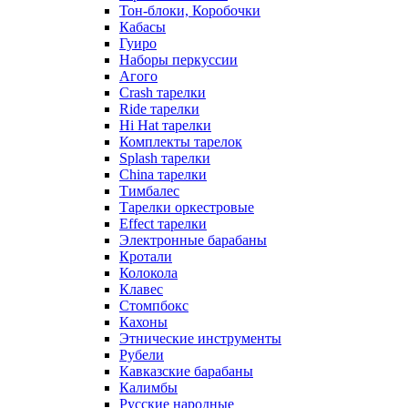
Тон-блоки, Коробочки
Кабасы
Гуиро
Наборы перкуссии
Агого
Crash тарелки
Ride тарелки
Hi Hat тарелки
Комплекты тарелок
Splash тарелки
China тарелки
Тимбалес
Тарелки оркестровые
Effect тарелки
Электронные барабаны
Кротали
Колокола
Клавес
Стомпбокс
Кахоны
Этнические инструменты
Рубели
Кавказские барабаны
Калимбы
Русские народные