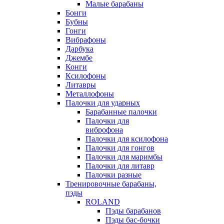
Малые барабаны
Бонги
Бубны
Гонги
Вибрафоны
Дарбука
Джембе
Конги
Ксилофоны
Литавры
Металлофоны
Палочки для ударных
Барабанные палочки
Палочки для
виброфона
Палочки для ксилофона
Палочки для гонгов
Палочки для маримбы
Палочки для литавр
Палочки разные
Тренировочные барабаны,
пэды
ROLAND
Пэды барабанов
Пэды бас-бочки