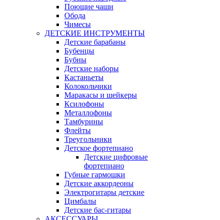
Поющие чаши
Обода
Чимесы
ДЕТСКИЕ ИНСТРУМЕНТЫ
Детские барабаны
Бубенцы
Бубны
Детские наборы
Кастаньеты
Колокольчики
Маракасы и шейкеры
Ксилофоны
Металлофоны
Тамбурины
Флейты
Треугольники
Детское фортепиано
Детские цифровые
фортепиано
Губные гармошки
Детские аккордеоны
Электрогитары детские
Цимбалы
Детские бас-гитары
АКСЕССУАРЫ