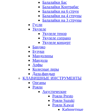
Балалайки Бас
Балалайки Контрабас
Балалайки на 6 струн
Балалайки на 4 струны
Балалайки на 3 струны
Гусли
Укулеле
Укулеле тенор
Укулеле сопрано
Укулеле концерт
Банджо
Бузуки
Мандолины
Мандола
Арфы
Колесные лиры
Дала-фандыр
КЛАВИШНЫЕ ИНСТРУМЕНТЫ
Органы
Рояли
Акустические
Рояли Presto
Рояли Suzuki
Рояли Kawai
Кабинетные