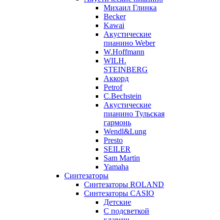
Михаил Глинка
Becker
Kawai
Акустические
пианино Weber
W.Hoffmann
WILH.
STEINBERG
Аккорд
Petrof
C.Bechstein
Акустические
пианино Тульская
гармонь
Wendl&Lung
Presto
SEILER
Sam Martin
Yamaha
Синтезаторы
Синтезаторы ROLAND
Синтезаторы CASIO
Детские
С подсветкой
клавиш