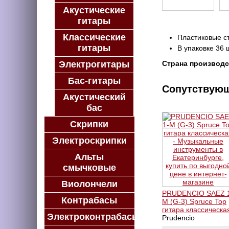
Акустические
гитары
Классические
Пластиковые с
гитары
В упаковке 36 ш
Электрогитары
Страна производс
Бас-гитары
Сопутствую
Акустический
бас
Скрипки
Электроскрипки
Альты
смычковые
Виолончели
PRUDENCIO SAEZ 
Контрабасы
M (G-3) Spruce Top
гитара классическа
Электроконтрабасы
Prudencio