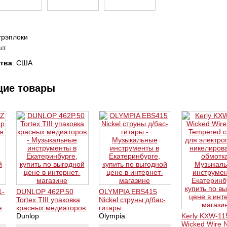
трэплоки
т.
тва
: США
щие товары
1-
DUNLOP 462P.50
OLYMPIA EBS415
Tortex TIII упаковка
Nickel струны д/бас-
я
красных медиаторов
гитары
Dunlop
Olympia
Kerly KXW-11
Wicked Wire N