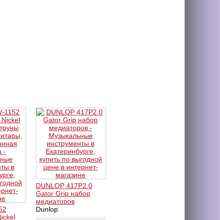
DUNLOP 417Р2.0
Gator Grip набор
медиаторов
52
Dunlop
ickel