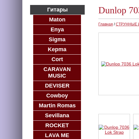
Dunlop 70
Гитары
Maton
Главная
/
СТРУННЫЕ
Enya
Sigma
Kepma
Cort
CARAVAN
MUSIC
DEVISER
Cowboy
Martin Romas
Sevillana
ROCKET
LAVA ME