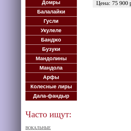
Домры
Цена:
75 900
Балалайки
КУПИТЬ
Гусли
Укулеле
Банджо
Бузуки
Мандолины
Мандола
Арфы
Колесные лиры
Дала-фандыр
Часто ищут:
ВОКАЛЬНЫЕ