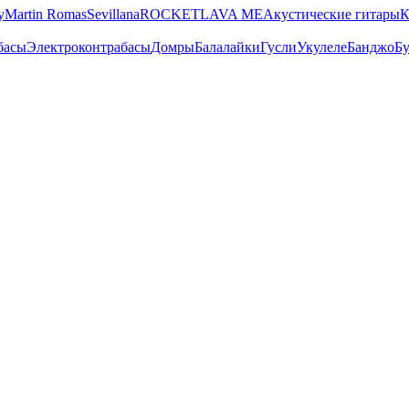
y
Martin Romas
Sevillana
ROCKET
LAVA ME
Акустические гитары
К
басы
Электроконтрабасы
Домры
Балалайки
Гусли
Укулеле
Банджо
Бу