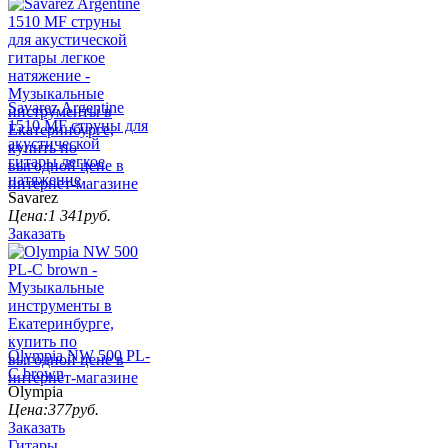
Savarez Argentine
1510 MF струны для
акустической
гитары легкое
натяжение
Savarez
Цена:
1 341
руб.
Заказать
Olympia NW 500 PL-
C brown
Olympia
Цена:
377
руб.
Заказать
Гитары