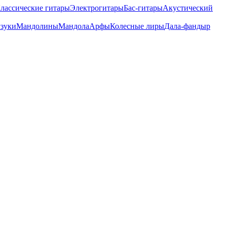
лассические гитары
Электрогитары
Бас-гитары
Акустический
зуки
Мандолины
Мандола
Арфы
Колесные лиры
Дала-фандыр