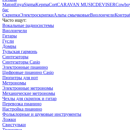
Maton
Enya
Sigma
Kepma
Cort
CARAVAN MUSIC
DEVISER
Cowbo
бас
Скрипки
Электроскрипки
Альты смычковые
Виолончели
Контра
Часто ищут:
Вокальные радиосистемы
Виолончели
Гитары
Гусли
Домры
Тульская гармонь
Синтезаторы
Синтезаторы Casio
Электронные пианино
Цифровые пианино Casio
Пюпитры для нот
Метрономы
Электронные метрономы
Механические метрономы
Чехлы для скрипок и гитар
Перевозка пианино
Настройка пианино
Фольклорные и шумовые инструменты
Ложки
Свистульки
Трещотки