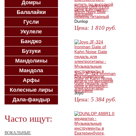
Домры
Dunlop D69-01NV
Балалайки
Mesh Navy Blue
ремень гитарный
Гусли
Dunlop
Цена:
1 810
руб.
Укулеле
ЗАКАЗАТЬ
Банджо
Бузуки
Мандолины
Мандола
Joyo JF-324 Ironman
Gate of Kahn Noise
Арфы
Gate педаль для
электрогитары
Колесные лиры
Joyo
Цена:
5 384
руб.
Дала-фандыр
ЗАКАЗАТЬ
Часто ищут:
ВОКАЛЬНЫЕ