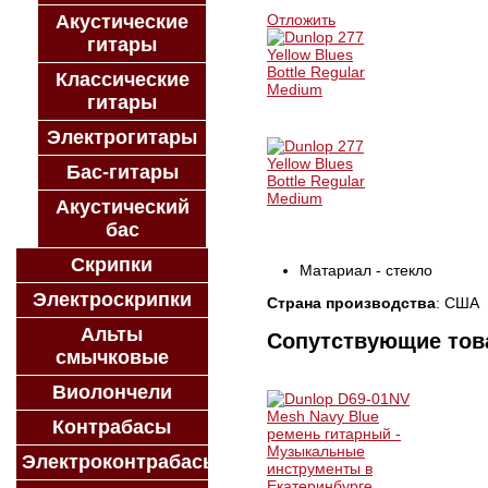
Акустические
Отложить
гитары
Классические
гитары
Электрогитары
Бас-гитары
Акустический
бас
Скрипки
Матариал - стекло
Электроскрипки
Страна производства
: США
Альты
Сопутствующие то
смычковые
Виолончели
Контрабасы
Электроконтрабасы