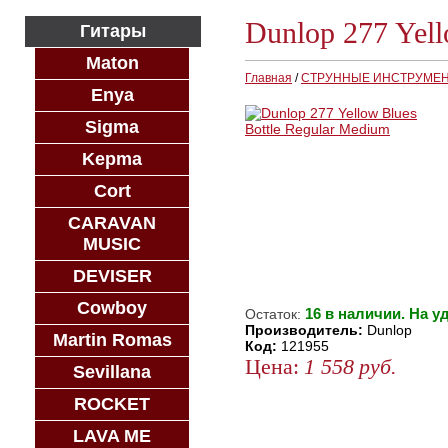
Dunlop 277 Yell
Гитары
Maton
Главная
/
СТРУННЫЕ ИНСТРУМЕ
Enya
Sigma
Kepma
Cort
CARAVAN
MUSIC
DEVISER
Cowboy
16 в наличии. На у
Остаток:
Производитель:
Dunlop
Martin Romas
Код:
121955
Цена:
1 558
руб.
Sevillana
КУПИТЬ
ROCKET
КУПИТЬ В 1 КЛИК
LAVA ME
КУПИТЬ В КРЕДИТ