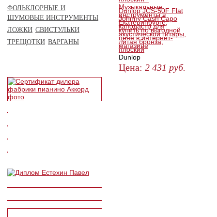
ФОЛЬКЛОРНЫЕ И
Dunlop JCS-50F Flat
ШУМОВЫЕ ИНСТРУМЕНТЫ
Johnny Cash Capo
каподастр для
ЛОЖКИ
СВИСТУЛЬКИ
акустической гитары,
литая бронза,
ТРЕЩОТКИ
ВАРГАНЫ
плоский
Dunlop
Цена:
2 431
руб.
ЗАКАЗАТЬ