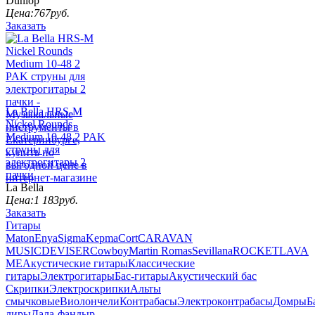
Dunlop
Цена:
767
руб.
Заказать
La Bella HRS-M
Nickel Rounds
Medium 10-48 2 PAK
струны для
электрогитары 2
пачки
La Bella
Цена:
1 183
руб.
Заказать
Гитары
Maton
Enya
Sigma
Kepma
Cort
CARAVAN
MUSIC
DEVISER
Cowboy
Martin Romas
Sevillana
ROCKET
LAVA
ME
Акустические гитары
Классические
гитары
Электрогитары
Бас-гитары
Акустический бас
Скрипки
Электроскрипки
Альты
смычковые
Виолончели
Контрабасы
Электроконтрабасы
Домры
Б
лиры
Дала-фандыр