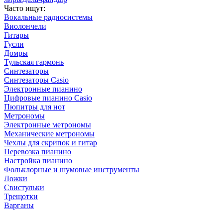
Часто ищут:
Вокальные радиосистемы
Виолончели
Гитары
Гусли
Домры
Тульская гармонь
Синтезаторы
Синтезаторы Casio
Электронные пианино
Цифровые пианино Casio
Пюпитры для нот
Метрономы
Электронные метрономы
Механические метрономы
Чехлы для скрипок и гитар
Перевозка пианино
Настройка пианино
Фольклорные и шумовые инструменты
Ложки
Свистульки
Трещотки
Варганы