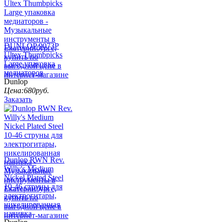
DUNLOP 9073P
Ultex Thumbpicks
Large упаковка
медиаторов
Dunlop
Цена:
680
руб.
Заказать
Dunlop RWN Rev.
Willy's Medium
Nickel Plated Steel
10-46 струны для
электрогитары,
никелированная
навивка