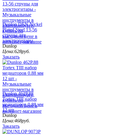
Dunlop DEN Nickel
Plated Steel 13-56
струны для
электрогитары
Dunlop
Цена:
628
руб.
Заказать
Dunlop 462P.88
Tortex TIII набор
медиаторов 0.88 мм
12 шт
Dunlop
Цена:
468
руб.
Заказать