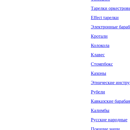
Тарелки оркестров
Effect тарелки
Электронные бара
Кротали
Колокола
Клавес
Стомпбокс
Кахоны
Этнические инстр
Рубели
Кавказские бараба
Калимбы
Русские народные
Поющие чаши