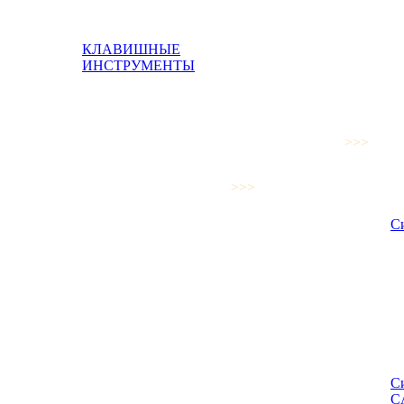
КЛАВИШНЫЕ
ИНСТРУМЕНТЫ
>>>
>>>
С
С
C