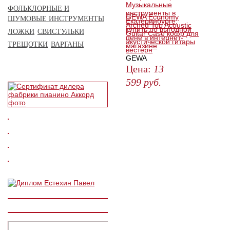
ФОЛЬКЛОРНЫЕ И
GEWA Economy
ШУМОВЫЕ ИНСТРУМЕНТЫ
Arched Top Acoustic
ЛОЖКИ
СВИСТУЛЬКИ
Guitar Case кофр для
акустической гитары
ТРЕЩОТКИ
ВАРГАНЫ
вестерн
GEWA
Цена:
13
599
руб.
КУПИТЬ