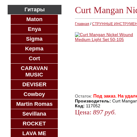
Curt Mangan Ni
Гитары
Maton
Главная
/
СТРУННЫЕ ИНСТРУМЕ
Enya
Sigma
Kepma
Cort
CARAVAN
MUSIC
DEVISER
Cowboy
Под заказ. На удал
Остаток:
Производитель:
Curt Manga
Martin Romas
Код:
117052
Цена:
897
руб.
Sevillana
ЗАКАЗАТЬ
ROCKET
КУПИТЬ В 1 КЛИК
LAVA ME
КУПИТЬ В КРЕДИТ