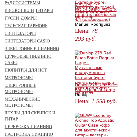
РАДИОСИСТЕМЫ
MANUEL
RODRIGUEZ AC60-S
ВИОЛОНЧЕЛИ
ГИТАРЫ
гитара классическая
ГУСЛИ
ДОМРЫ
4/4 (ель/зебрано)
Manuel Rodriguez
ТУЛЬСКАЯ ГАРМОНЬ
Цена:
78
СИНТЕЗАТОРЫ
293
руб.
СИНТЕЗАТОРЫ CASIO
КУПИТЬ
ЭЛЕКТРОННЫЕ ПИАНИНО
ЦИФРОВЫЕ ПИАНИНО
CASIO
ПЮПИТРЫ ДЛЯ НОТ
МЕТРОНОМЫ
Dunlop 278 Red Blues
ЭЛЕКТРОННЫЕ
Bottle Regular Large
МЕТРОНОМЫ
Dunlop
МЕХАНИЧЕСКИЕ
Цена:
1 558
руб.
МЕТРОНОМЫ
КУПИТЬ
ЧЕХЛЫ ДЛЯ СКРИПОК И
ГИТАР
ПЕРЕВОЗКА ПИАНИНО
НАСТРОЙКА ПИАНИНО