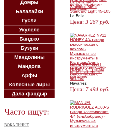
Домры
La Bella M45
Stainless Steel
Балалайки
Standard Light 45-105
La Bella
Гусли
Цена:
3 267
руб.
Укулеле
ЗАКАЗАТЬ
Банджо
Бузуки
Мандолины
NAVARREZ NV11
Мандола
HONEY 4/4 гитара
классическая с
Арфы
чехлом
Navarrez
Колесные лиры
Цена:
7 494
руб.
Дала-фандыр
КУПИТЬ
Часто ищут:
ВОКАЛЬНЫЕ