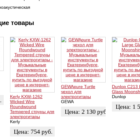
роакустическая
щие товары
GEWApure Turtle
Dunlop C213 
чехол для
Glass Moonsh
Kerly KXW-1262
электрогитары
Dunlop
.
Wicked Wire
GEWA
Цена:
1 
Roundwound
Цена:
2 130
руб.
Tempered струны для
электрогитары
КУПИТЬ
Kerly
КУПИТЬ
Цена:
754
руб.