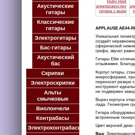
Акустические
гитары
Классические
гитары
APPLAUSE AE44-RR
Уникальная геомет
Электрогитары
создаёт неравноме
сферической нижней
Бас-гитары
грифа, звучат равн
Акустический
Гитары Elite отлич
бас
отзывчивее. Благо
Корпус гитары, ста
Скрипки
микросферами, при
переносит резкую с
Электроскрипки
инструмент идеальн
не подвержен завод
Альты
смычковые
Вырез корпуса откр
лада. Геометрия гр
Виолончели
Гитара оборудован
встроенным тюнер
Контрабасы
Цвет верхней деки
Электроконтрабасы
Вид
: Электроакуст