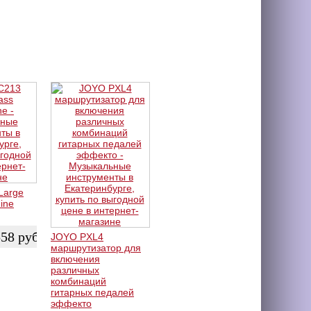
Large
ine
558
руб.
JOYO PXL4
маршрутизатор для
включения
различных
комбинаций
гитарных педалей
эффекто