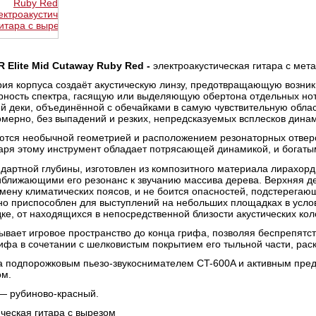
 Elite Mid Cutaway Ruby Red -
электроакустическая гитара с мет
рия корпуса создаёт акустическую линзу, предотвращающую возник
рность спектра, гасящую или выделяющую обертона отдельных нот
 деки, объединённой с обечайками в самую чувствительную област
омерно, без выпадений и резких, непредсказуемых всплесков дина
аются необычной геометрией и расположением резонаторных отвер
даря этому инструмент обладает потрясающей динамикой, и богат
ндартной глубины, изготовлен из композитного материала лирахор
ближающими его резонанс к звучанию массива дерева. Верхняя дек
мену климатических поясов, и не боится опасностей, подстерегающ
о приспособлен для выступлений на небольших площадках в услов
ке, от находящихся в непосредственной близости акустических кол
ывает игровое пространство до конца грифа, позволяя беспрепятст
ифа в сочетании с шелковистым покрытием его тыльной части, рас
а подпорожковым пьезо-звукоснимателем CT-600A и активным пре
ом.
 — рубиново-красный.
ическая гитара с вырезом