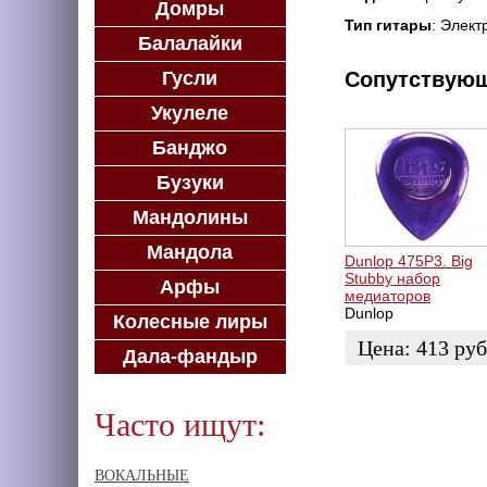
Домры
Тип гитары
: Элект
Балалайки
Сопутствую
Гусли
Укулеле
Банджо
Бузуки
Мандолины
Мандола
Dunlop 475P3. Big
Stubby набор
Арфы
медиаторов
Dunlop
Колесные лиры
Цена:
413
руб
Дала-фандыр
ЗАКАЗАТЬ
Часто ищут:
ВОКАЛЬНЫЕ