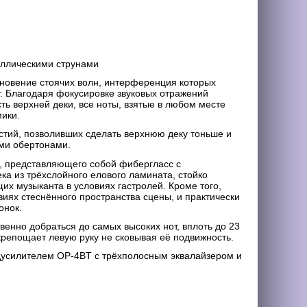
аллическими струнами
новение стоячих волн, интерференция которых
. Благодаря фокусировке звуковых отражений
ь верхней деки, все ноты, взятые в любом месте
мики.
стий, позволивших сделать верхнюю деку тоньше и
ыми обертонами.
д, представляющего собой фибергласс с
а из трёхслойного елового ламината, стойко
их музыканта в условиях гастролей. Кроме того,
иях стеснённого пространства сцены, и практически
онок.
венно добраться до самых высоких нот, вплоть до 23
крепощает левую руку не сковывая её подвижность.
дусилителем OP-4BT с трёхполосным эквалайзером и