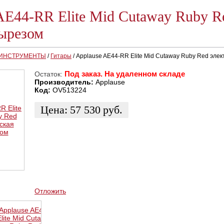
AE44-RR Elite Mid Cutaway Ruby R
вырезом
 ИНСТРУМЕНТЫ
/
Гитары
/
Applause AE44-RR Elite Mid Cutaway Ruby Red элек
Под заказ. На удаленном складе
Остаток:
Производитель:
Applause
Код:
OV513224
Цена:
57 530
руб.
ЗАКАЗАТЬ
КУПИТЬ В 1 КЛИК
КУПИТЬ В КРЕДИТ
Отложить