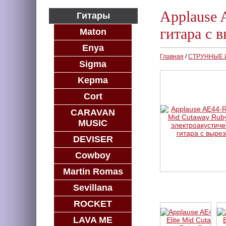
Applause 
Гитары
гитара с 
Maton
Enya
Главная
/
СТРУННЫЕ
Sigma
Kepma
Cort
CARAVAN
MUSIC
DEVISER
Cowboy
Martin Romas
Sevillana
ROCKET
LAVA ME