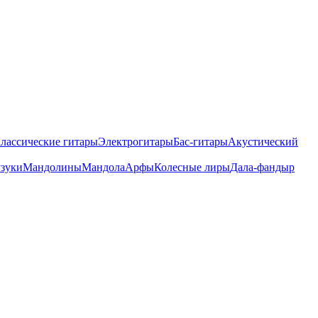
лассические гитары
Электрогитары
Бас-гитары
Акустический
зуки
Мандолины
Мандола
Арфы
Колесные лиры
Дала-фандыр