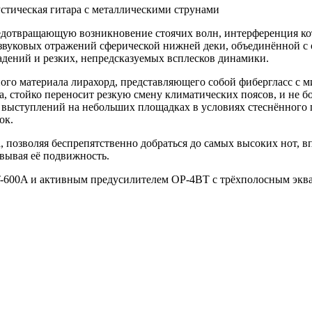
устическая гитара с металлическими струнами
редотвращающую возникновение стоячих волн, интерференция ко
вуковых отражений сферической нижней деки, объединённой с о
падений и резких, непредсказуемых всплесков динамики.
ного материала лирахорд, представляющего собой фибергласс с
та, стойко переносит резкую смену климатических поясов, и не 
 выступлений на небольших площадках в условиях стеснённого п
ок.
, позволяя беспрепятственно добраться до самых высоких нот, в
овывая её подвижность.
T-600A и активным предусилителем OP-4BT с трёхполосным экв