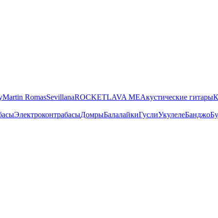
y
Martin Romas
Sevillana
ROCKET
LAVA ME
Акустические гитары
К
басы
Электроконтрабасы
Домры
Балалайки
Гусли
Укулеле
Банджо
Бу