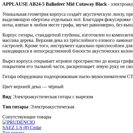
APPLAUSE AB24-5 Balladeer Mid Cutaway Black
- электроак
Уникальная геометрия корпуса создаёт акустическую линзу, п
выделяющую обертона отдельных нот. Благодаря фокусировке з
ноты, взятые в любом месте грифа, звучат равномерно, без вы
Корпус гитары, стандартной глубины, изготовлен из композит
массива дерева. Верхняя дека из трёхслойного елового ламина
гастролей. Кроме того, инструмент идеально приспособлен для
находящихся в непосредственной близости акустических колон
Вырез корпуса открывает игровое пространство до конца грифа
покрытием его тыльной части, раскрепощает левую руку не ск
Гитара оборудована подпорожковым пьезо-звукоснимателем C
Цвет верхней деки — чёрный
Вид
: Электроакустическая гитара с вырезом
Тип гитары
: Электроакустическая
Сопутствующие товары