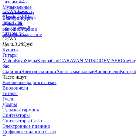
GEWA Basic 5
Classic 4/4 Black
чехол для
классической
гитары 4/4
GEWA
Цена:
3 285
руб.
Купить
Гитары
Maton
Enya
Sigma
Kepma
Cort
CARAVAN MUSIC
DEVISER
Cowbo
бас
Скрипки
Электроскрипки
Альты смычковые
Виолончели
Контра
Часто ищут:
Вокальные радиосистемы
Виолончели
Гитары
Гусли
Домры
Тульская гармонь
Синтезаторы
Синтезаторы Casio
Электронные пианино
Цифровые пианино Casio