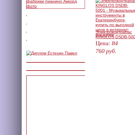
Электроконтрабас
KINGLOS DSDB-50
Цена:
84
760
руб.
КУПИТЬ