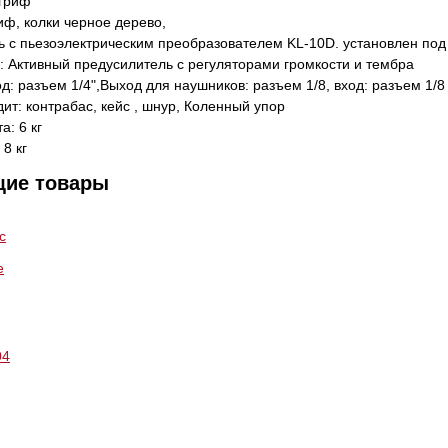
гриф
иф, колки черное дерево,
ь с пьезоэлектрическим преобразователем KL-10D. установлен под
: Активный предусилитель с регуляторами громкости и тембра
: разъем 1/4",Выход для наушников: разъем 1/8, вход: разъем 1/8
дит: контрабас, кейс , шнур, Коленный упор
а: 6 кг
 8 кг
щие товары
04