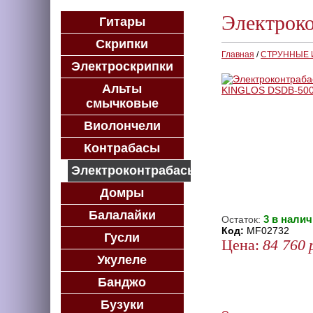
Электрок
Гитары
Скрипки
Главная
/
СТРУННЫЕ
Электроскрипки
Альты
смычковые
Виолончели
Контрабасы
Электроконтрабасы
Домры
Балалайки
3 в налич
Остаток:
Код:
MF02732
Гусли
Цена:
84 760
Укулеле
КУПИТЬ
Банджо
КУПИТЬ В 1 КЛИК
КУПИТЬ В КРЕДИТ
Бузуки