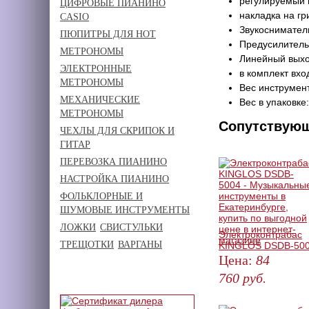
регулируемый 
ЦИФРОВЫЕ ПИАНИНО
накладка на гр
CASIO
Звукоснимател
ПЮПИТРЫ ДЛЯ НОТ
Предусилитель
МЕТРОНОМЫ
Линейный выход
ЭЛЕКТРОННЫЕ
в комплект вхо
МЕТРОНОМЫ
Вес инструмент
МЕХАНИЧЕСКИЕ
Вес в упаковке:
МЕТРОНОМЫ
Сопутствую
ЧЕХЛЫ ДЛЯ СКРИПОК И
ГИТАР
ПЕРЕВОЗКА ПИАНИНО
НАСТРОЙКА ПИАНИНО
ФОЛЬКЛОРНЫЕ И
ШУМОВЫЕ ИНСТРУМЕНТЫ
ЛОЖКИ
СВИСТУЛЬКИ
Электроконтрабас
ТРЕЩОТКИ
ВАРГАНЫ
KINGLOS DSDB-50
Цена:
84
760
руб.
КУПИТЬ