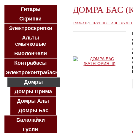
ДОМРА БАС (К
Гитары
Скрипки
Главная
/
СТРУННЫЕ ИНСТРУМЕ
Электроскрипки
Альты
смычковые
Виолончели
Контрабасы
Электроконтрабасы
Домры
Домры Прима
Домры Альт
Домры Бас
Балалайки
Гусли