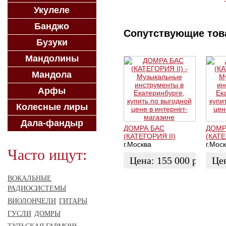
Укулеле
Банджо
Сопутствующие то
Бузуки
Мандолины
Мандола
Арфы
Колесные лиры
Дала-фандыр
ДОМРА БАС
ДОМР
(КАТЕГОРИЯ II)
(КАТЕ
г.Москва
г.Мос
Часто ищут:
Цена:
155 000
руб.
Це
ВОКАЛЬНЫЕ
ЗАКАЗАТЬ
ЗАК
РАДИОСИСТЕМЫ
ВИОЛОНЧЕЛИ
ГИТАРЫ
ГУСЛИ
ДОМРЫ