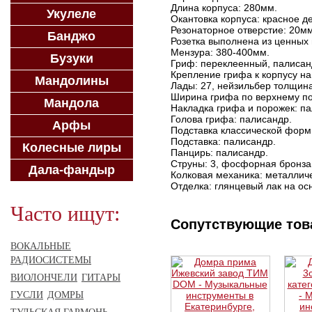
Длина корпуса: 280мм.
Укулеле
Окантовка корпуса: красное д
Резонаторное отверстие: 20мм
Банджо
Розетка выполнена из ценных 
Мензура: 380-400мм.
Бузуки
Гриф: переклеенный, палисан
Крепление грифа к корпусу на
Мандолины
Лады: 27, нейзильбер толщина
Ширина грифа по верхнему по
Мандола
Накладка грифа и порожек: па
Голова грифа: палисандр.
Арфы
Подставка классической форм
Подставка: палисандр.
Колесные лиры
Панцирь: палисандр.
Струны: 3, фосфорная бронза
Дала-фандыр
Колковая механика: металличе
Отделка: глянцевый лак на ос
Часто ищут:
Сопутствующие то
ВОКАЛЬНЫЕ
РАДИОСИСТЕМЫ
ВИОЛОНЧЕЛИ
ГИТАРЫ
ГУСЛИ
ДОМРЫ