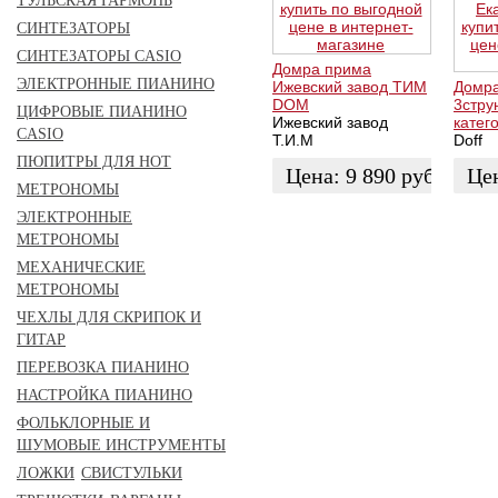
ТУЛЬСКАЯ ГАРМОНЬ
СИНТЕЗАТОРЫ
СИНТЕЗАТОРЫ CASIO
Домра прима
ЭЛЕКТРОННЫЕ ПИАНИНО
Ижевский завод ТИМ
Домр
DOM
3стру
ЦИФРОВЫЕ ПИАНИНО
Ижевский завод
катег
CASIO
Т.И.М
Doff
ПЮПИТРЫ ДЛЯ НОТ
Цена:
9 890
руб.
Це
МЕТРОНОМЫ
ЭЛЕКТРОННЫЕ
ЗАКАЗАТЬ
ЗАК
МЕТРОНОМЫ
МЕХАНИЧЕСКИЕ
МЕТРОНОМЫ
ЧЕХЛЫ ДЛЯ СКРИПОК И
ГИТАР
ПЕРЕВОЗКА ПИАНИНО
НАСТРОЙКА ПИАНИНО
ФОЛЬКЛОРНЫЕ И
ШУМОВЫЕ ИНСТРУМЕНТЫ
ЛОЖКИ
СВИСТУЛЬКИ