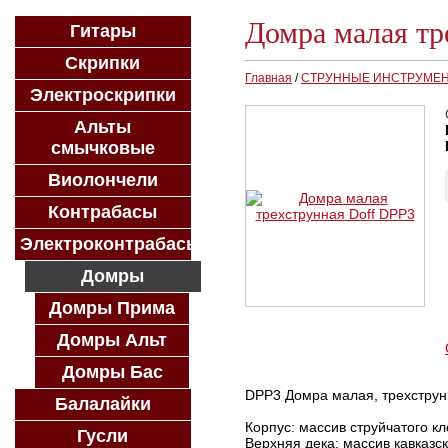
Домра малая тр
Гитары
Скрипки
Главная
/
СТРУННЫЕ ИНСТРУМЕ
Электроскрипки
Альты
смычковые
Виолончели
Контрабасы
Электроконтрабасы
Домры
Домры Прима
Домры Альт
Домры Бас
DPP3 Домра малая, трехструнн
Балалайки
Корпус: массив струйчатого кл
Гусли
Верхняя дека: массив кавказск