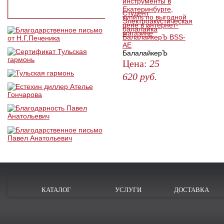
Студент
Электроакустическая
балалайка
БалалайкерЪ BSS-
AE
БалалайкерЪ
Цена:
25
620
руб.
ЗАКАЗАТЬ
КАТАЛОГ
УСЛУГИ
ДОСТАВКА