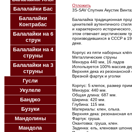
Отложить
Балалайки Бас
3S-SAV Спутник Акустик Винт
Балалайки
Балалайка традиционная прод
Контрабас
ценителей аутентичного стиля
и характерного исторического
Балалайки на 6
этом отвечает акустическим т
производившихся в СССР в 193
струн
деке.
Балалайки на 4
Корпус из пяти наборных клёпо
струны
Металлические струны
Мензура 440 мм, 16 ладов
Балалайки на 3
Используется 100% массив де
струны
Верхняя дека из резонансной 
Врезной фартук и уголки
Гусли
Корпус: 5 клепок, размер прим
Укулеле
Мензура: 440 мм.
Общая длина: 687 мм.
Банджо
Ширина: 420 мм.
Глубина: 115 мм.
Бузуки
Материалы: клен, ольха.
Верхняя дека: резонансная ел
Мандолины
Фартук: груша.
Окантовка: груша, клен.
Мандола
Задинка: ель, кленовая шпони