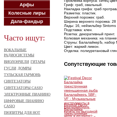
Проклейка корпуса: ситец цве
Арфы
Гриф: граб, овальный.
Накладка грифа: граб протра
Колесные лиры
Разметка: пластик.
Верхний порожек: граб.
Дала-фандыр
Ширина верхнего порожка: 28
Лады: 16, нейзильбер Sintoms
Подставка: клен.
Розетка: декоративный принт.
Часто ищут:
Колковая механика: на планке,
Струны: БалалайкерЪ, набор N
Цвет: жаркий лимон.
ВОКАЛЬНЫЕ
Отделка: полиуретановый гля
РАДИОСИСТЕМЫ
ВИОЛОНЧЕЛИ
ГИТАРЫ
Сопутствующие то
ГУСЛИ
ДОМРЫ
ТУЛЬСКАЯ ГАРМОНЬ
СИНТЕЗАТОРЫ
СИНТЕЗАТОРЫ CASIO
ЭЛЕКТРОННЫЕ ПИАНИНО
ЦИФРОВЫЕ ПИАНИНО
Festival Decor
CASIO
Балалайка
ПЮПИТРЫ ДЛЯ НОТ
трехструнная