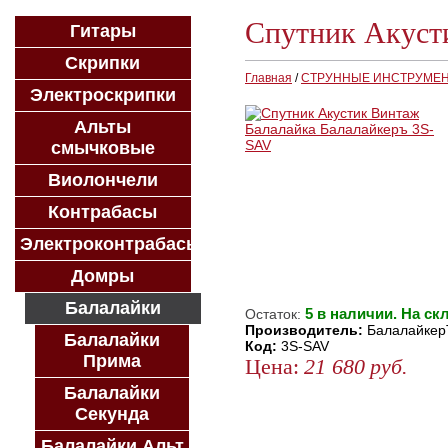
Спутник Акуст
Гитары
Скрипки
Главная
/
СТРУННЫЕ ИНСТРУМЕ
Электроскрипки
Альты
смычковые
Виолончели
Контрабасы
Электроконтрабасы
Домры
Балалайки
5 в наличии. На ск
Остаток:
Производитель:
Балалайке
Балалайки
Код:
3S-SAV
Прима
Цена:
21 680
руб.
Балалайки
ЗАКАЗАТЬ
Секунда
КУПИТЬ В 1 КЛИК
Балалайки Альт
КУПИТЬ В КРЕДИТ