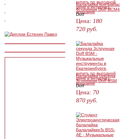
Балалайка контрабас
4струнная Doff BCM4
Doff
Цена:
180
720
руб.
ЗАКАЗАТЬ
Балалайка секунда
3струнная Doff BSM
Doff
Цена:
70
870
руб.
ЗАКАЗАТЬ