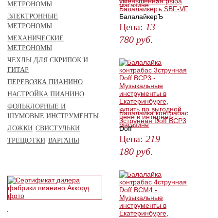
уменьшенная рыба
МЕТРОНОМЫ
Балалайкеръ SBF-VF
ЭЛЕКТРОННЫЕ
БалалайкерЪ
Цена:
13
МЕТРОНОМЫ
780
руб.
МЕХАНИЧЕСКИЕ
МЕТРОНОМЫ
ЗАКАЗАТЬ
ЧЕХЛЫ ДЛЯ СКРИПОК И
ГИТАР
ПЕРЕВОЗКА ПИАНИНО
НАСТРОЙКА ПИАНИНО
ФОЛЬКЛОРНЫЕ И
Балалайка контрабас
ШУМОВЫЕ ИНСТРУМЕНТЫ
3струнная Doff BCP3
ЛОЖКИ
СВИСТУЛЬКИ
Doff
Цена:
219
ТРЕЩОТКИ
ВАРГАНЫ
180
руб.
ЗАКАЗАТЬ