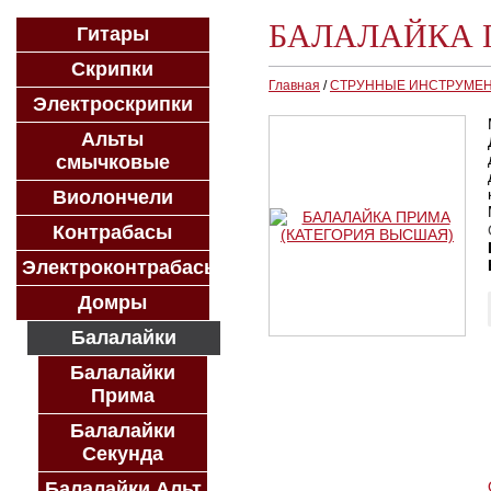
БАЛАЛАЙКА 
Гитары
Скрипки
Главная
/
СТРУННЫЕ ИНСТРУМЕ
Электроскрипки
Альты
смычковые
Виолончели
Контрабасы
Электроконтрабасы
Домры
Балалайки
Балалайки
Прима
Балалайки
Секунда
Балалайки Альт