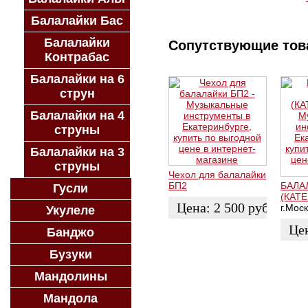
Балалайки Бас
Балалайки
Сопутствующие то
Контрабас
Балалайки на 6
струн
Балалайки на 4
струны
Балалайки на 3
струны
Чехол для балалайки
БП2
БАЛА
Гусли
(КАТЕ
Цена:
2 500
руб.
г.Мос
Укулеле
Це
Банджо
КУПИТЬ
Бузуки
ЗАК
Мандолины
Мандола