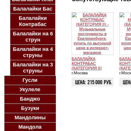
Балалайки Бас
Балалайки
Контрабас
Балалайки на 6
струн
Балалайки на 4
струны
БАЛАЛАЙКА
БАЛА
КОНТРАБАС
КОНТ
Балалайки на 3
(КАТЕГОРИЯ II)
(КАТЕ
струны
г.Москва
г.Мос
Гусли
Цена:
215 000
руб.
Цен
Укулеле
ЗАКАЗАТЬ
ЗАК
Банджо
Бузуки
Мандолины
Мандола