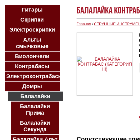
БАЛАЛАЙКА КОНТРАБА
Гитары
Скрипки
Главная
/
СТРУННЫЕ ИНСТРУМЕ
Электроскрипки
Альты
смычковые
Виолончели
Контрабасы
Электроконтрабасы
Домры
Балалайки
Балалайки
Прима
Балалайки
Секунда
Сопутствующие то
Балалайки Альт