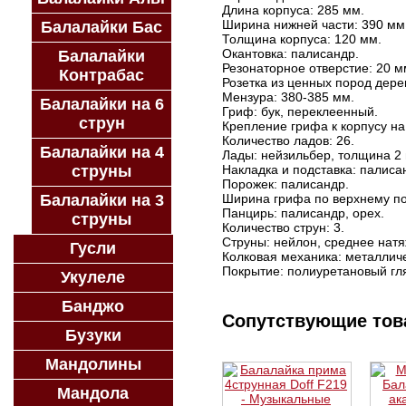
Длина корпуса: 285 мм.
Ширина нижней части: 390 мм
Балалайки Бас
Толщина корпуса: 120 мм.
Окантовка: палисандр.
Балалайки
Резонаторное отверстие: 20 м
Контрабас
Розетка из ценных пород дере
Мензура: 380-385 мм.
Балалайки на 6
Гриф: бук, переклеенный.
струн
Крепление грифа к корпусу на
Количество ладов: 26.
Балалайки на 4
Лады: нейзильбер, толщина 2
струны
Накладка и подставка: палиса
Порожек: палисандр.
Балалайки на 3
Ширина грифа по верхнему по
Панцирь: палисандр, орех.
струны
Количество струн: 3.
Струны: нейлон, среднее нат
Гусли
Колковая механика: металличе
Покрытие: полиуретановый гл
Укулеле
Банджо
Сопутствующие то
Бузуки
Мандолины
Мандола