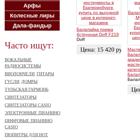
Арфы
Колесные лиры
Дала-фандыр
Балалайка прима
4струнная Doff F219
Doff
Часто ищут:
Цена:
15 420
руб.
Масте
Бала
акаде
ВОКАЛЬНЫЕ
ЗАКАЗАТЬ
масте
РАДИОСИСТЕМЫ
катег
ВИОЛОНЧЕЛИ
ГИТАРЫ
Бала
Бала
ГУСЛИ
ДОМРЫ
Це
ТУЛЬСКАЯ ГАРМОНЬ
СИНТЕЗАТОРЫ
ЗАК
СИНТЕЗАТОРЫ CASIO
ЭЛЕКТРОННЫЕ ПИАНИНО
ЦИФРОВЫЕ ПИАНИНО
CASIO
ПЮПИТРЫ ДЛЯ НОТ