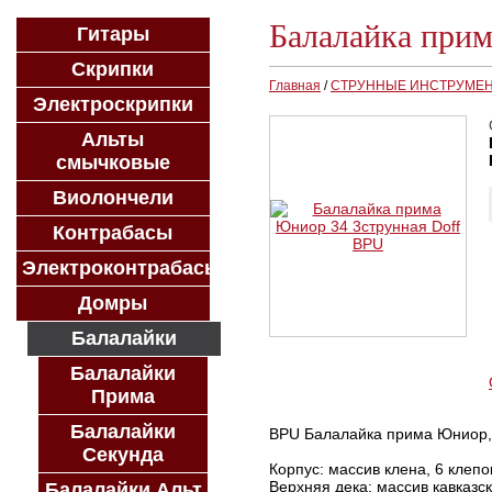
Балалайка при
Гитары
Скрипки
Главная
/
СТРУННЫЕ ИНСТРУМЕ
Электроскрипки
Альты
смычковые
Виолончели
Контрабасы
Электроконтрабасы
Домры
Балалайки
Балалайки
Прима
Балалайки
BPU Балалайка прима Юниор, 
Секунда
Корпус: массив клена, 6 клепо
Верхняя дека: массив кавказск
Балалайки Альт