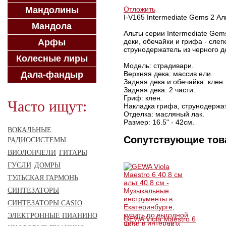
Мандолины
Отложить
I-V165 Intermediate Gems 2 Аль
Мандола
Альты серии Intermediate Gem
Арфы
деки, обечайки и грифа - сле
струнодержатель из черного 
Колесные лиры
Модель: страдивари.
Дала-фандыр
Верхняя дека: массив ели.
Задняя дека и обечайка: клен.
Задняя дека: 2 части.
Гриф: клен.
Часто ищут:
Накладка грифа, струнодержат
Отделка: масляный лак.
Размер: 16.5" - 42см.
ВОКАЛЬНЫЕ
Сопутствующие то
РАДИОСИСТЕМЫ
ВИОЛОНЧЕЛИ
ГИТАРЫ
ГУСЛИ
ДОМРЫ
ТУЛЬСКАЯ ГАРМОНЬ
СИНТЕЗАТОРЫ
СИНТЕЗАТОРЫ CASIO
ЭЛЕКТРОННЫЕ ПИАНИНО
GEWA Viola Maestro 6