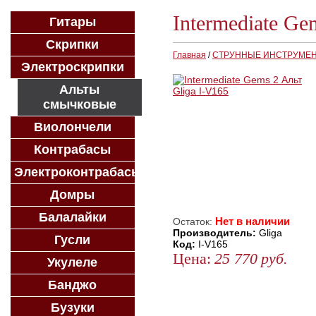
Intermediate Ge
Гитары
Скрипки
Главная
/
СТРУННЫЕ ИНСТРУМЕ
Электроскрипки
Альты
смычковые
Виолончели
Контрабасы
Электроконтрабасы
Домры
Балалайки
Нет в наличии
Остаток:
Производитель:
Gliga
Гусли
Код:
I-V165
Цена:
25 770
руб.
Укулеле
ЗАКАЗАТЬ
Банджо
КУПИТЬ В 1 КЛИК
Бузуки
КУПИТЬ В КРЕДИТ