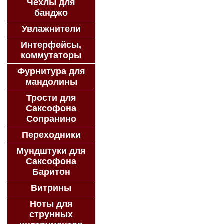
Чехлы для
банджо
Увлажнители
Интерфейсы,
коммутаторы
Фурнитура для
мандолины
Трости для
Саксофона
Сопранино
Переходники
Мундштуки для
Саксофона
Баритон
Витрины
Ноты для
струнных