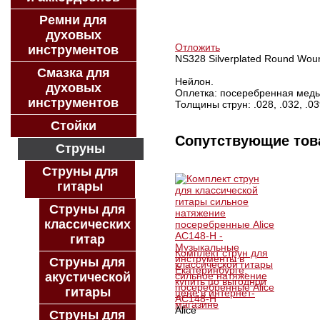
КУПИТЬ В 1 КЛИК
Ремни для
КУПИТЬ В КРЕДИТ
духовых
Отложить
инструментов
NS328 Silverplated Round Wou
Смазка для
Нейлон.
духовых
Оплетка: посеребренная медь
инструментов
Толщины струн: .028, .032, .039
Стойки
Сопутствующие то
Струны
Струны для
гитары
Струны для
классических
гитар
Комплект струн для
Струны для
классической гитары
акустической
сильное натяжение
посеребренные Alice
гитары
AC148-H
Alice
Струны для