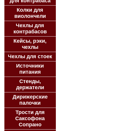
для контрабаса
Колки для
виолончели
Чехлы для
контрабасов
Кейсы, рэки,
чехлы
Чехлы для стоек
Источники
питания
Стенды,
держатели
Дирижерские
палочки
Трости для
Саксофона
Сопрано