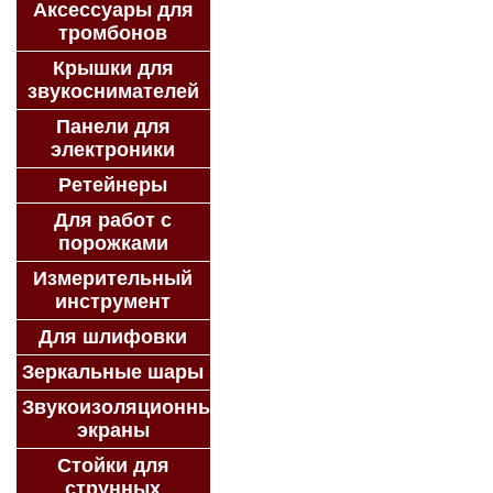
Аксессуары для
тромбонов
Крышки для
звукоснимателей
Панели для
электроники
Ретейнеры
Для работ с
порожками
Измерительный
инструмент
Для шлифовки
Зеркальные шары
Звукоизоляционные
экраны
Стойки для
струнных