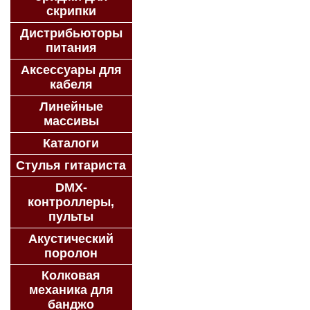
скрипки
Дистрибьюторы
питания
Аксессуары для
кабеля
Линейные
массивы
Каталоги
Стулья гитариста
DMX-
контроллеры,
пульты
Акустический
поролон
Колковая
механика для
банджо