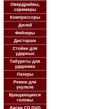
Овердрайвы,
скримеры
Компрессоры
Дилей
Фейзеры
Дисторшн
Стойки для
ударных
Табуреты для
ударника
Лазеры
Ремни для
укулеле
Вращающиеся
головы
Диски CD DVD