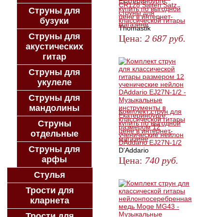
CR128 Saiten Satz
Струны для
струны для
бузуки
классической гитары
Thomastik
Струны для
Цена:
2 687
руб.
акустических
КУПИТЬ
гитар
Струны для
укулеле
Струны для
мандолины
Комплект струн для
классической гитары
Струны
размером 12
отдельные
ученические нейлон
DAddario EJ27N-1/2
Струны для
D'Addario
арфы
Цена:
740
руб.
ЗАКАЗАТЬ
Стулья
Трости для
кларнета
Трости для