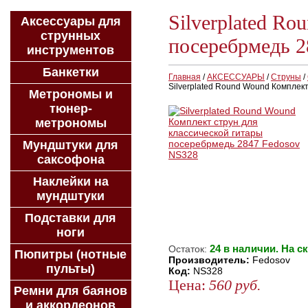
Silverplated R
Аксессуары для
струнных
посеребрмедь 2
инструментов
Банкетки
Главная
/
АКСЕССУАРЫ
/
Струны
/
Silverplated Round Wound Комплек
Метрономы и
тюнер-
метрономы
Мундштуки для
саксофона
Наклейки на
мундштуки
Подставки для
ноги
24 в наличии. На с
Остаток:
Пюпитры (нотные
Производитель:
Fedosov
пульты)
Код:
NS328
Цена:
560
руб.
Ремни для баянов
и аккордеонов
ЗАКАЗАТЬ