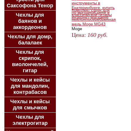
Саксофона Тенор
Комплект струн для
Чехлы для
классической гитары
нейлонпосеребренная
баянов и
медь Moge MG43
аккордеонов
Moge
Цена:
160
руб.
Чехлы для домр,
балалаек
ЗАКАЗАТЬ
Чехлы для
скрипок,
виолончелей,
гитар
Чехлы и кейсы
для мандолин,
контрабасов
Чехлы и кейсы
для смычков
Чехлы для
электрогитар