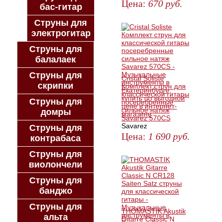
Цена:
670
руб.
бас-гитар
ЗАКАЗАТЬ
Струны для
электрогитар
Струны для
балалаек
Струны для
Cristal Soliste
скрипки
Комплект струн для
классической гитары
Струны для
посеребренные
сильное натяж
домры
Savarez 570CS
Savarez
Струны для
Цена:
1 690
руб.
контрабаса
ЗАКАЗАТЬ
Струны для
виолончели
Струны для
банджо
Струны для
THOMASTIK Akustik
альта
Gitarre Classic N