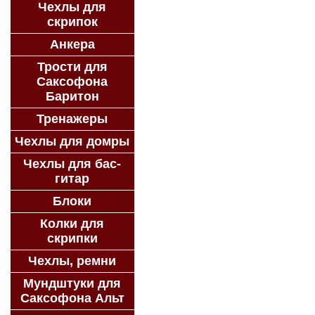
Чехлы для
скрипок
Анкера
Трости для
Саксофона
Баритон
Тренажеры
Чехлы для домры
Чехлы для бас-
гитар
Блоки
Колки для
скрипки
Чехлы, ремни
Мундштуки для
Саксофона Альт