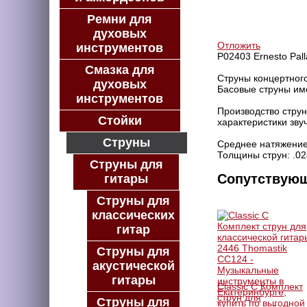
КУПИТЬ В 1 КЛИК
Ремни для
КУПИТЬ В КРЕДИТ
духовых
Отложить
инструментов
P02403 Ernesto Pal
Смазка для
Струны концертного
духовых
Басовые струны им
инструментов
Производство струн
Стойки
характеристики зву
Струны
Среднее натяжение
Толщины струн: .028,
Струны для
Сопутствую
гитары
Струны для
классических
гитар
Струны для
акустической
гитары
Classic C Комплект
струн для
Струны для