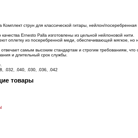
la Комплект струн для классической гитары, нейлон/посеребренная м
 качества Ernesto Palla изготовлены из цельной нейлоновой нити.
еют оплетку из посеребренной меди, обеспечивающей мягкое, но 
 отвечает самым высоким стандартам и строгим требованиям, что
чания и длительный срок службы.
.
 .032, .040, .030, .036, .042
щие товары