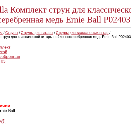
alla Комплект струн для классическ
еребренная медь Ernie Ball P02403
РЫ
/
Струны
/
Струны для гитары
/
Струны для классических гитар
/
т струн для классической гитары нейлонпосеребренная медь Ernie Ball P02403
личии
nie Ball
уб.