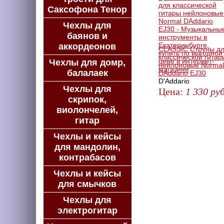
Саксофона Тенор
Чехлы для
баянов и
аккордеонов
CLASSIC Струны д
классической гитар
Чехлы для домр,
нейлоновые Normal
балалаек
DAddario EJ30
D'Addario
Чехлы для
Цена:
1 330
руб
скрипок,
ЗАКАЗАТЬ
виолончелей,
гитар
Чехлы и кейсы
для мандолин,
контрабасов
Чехлы и кейсы
для смычков
Чехлы для
электрогитар