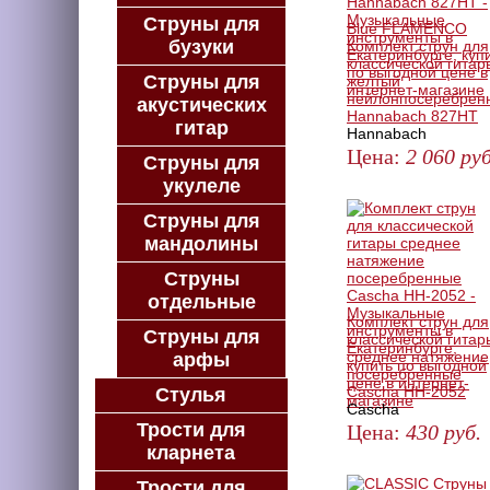
Струны для
Blue FLAMENCO
бузуки
Комплект струн для
классической гитар
Струны для
желтый
нейлонпосеребрен
акустических
Hannabach 827HT
гитар
Hannabach
Цена:
2 060
руб
Струны для
укулеле
ЗАКАЗАТЬ
Струны для
мандолины
Струны
отдельные
Комплект струн для
Струны для
классической гитар
среднее натяжение
арфы
посеребренные
Cascha HH-2052
Стулья
Cascha
Трости для
Цена:
430
руб.
кларнета
ЗАКАЗАТЬ
Трости для