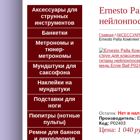
Ernesto P
Аксессуары для
струнных
нейлонпос
инструментов
Банкетки
Главная
/
АКСЕССУА
Ernesto Palla Комплек
Метрономы и
тюнер-
метрономы
Мундштуки для
саксофона
Наклейки на
мундштуки
Подставки для
ноги
Нет в на
Остаток:
Пюпитры (нотные
Производитель:
Er
пульты)
Код:
P02403
Цена:
1 040
р
Ремни для баянов
и аккордеонов
ЗАКАЗАТЬ