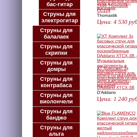
классической гитар
бас-гитар
2446 Thomastik
CC124
Струны для
Thomastik
электрогитар
Цена:
4 530
руб
Струны для
ЗАКАЗАТЬ
балалаек
Струны для
скрипки
Струны для
XT Комплект 3х
домры
басовых струн для
классической гитар
Струны для
посеребренные
контрабаса
DAddario XTCX-3B
D'Addario
Струны для
Цена:
1 240
руб
виолончели
ЗАКАЗАТЬ
Струны для
банджо
Струны для
альта