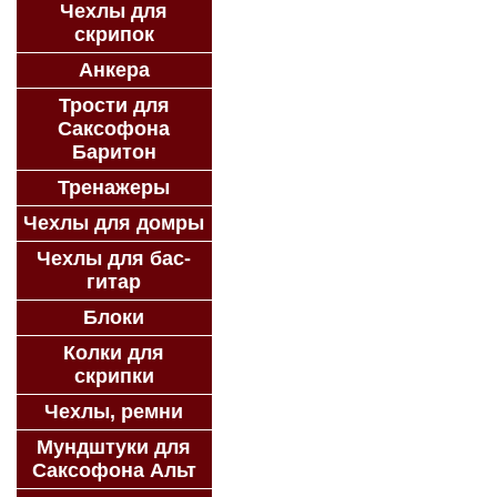
Чехлы для
скрипок
Анкера
Трости для
Саксофона
Баритон
Тренажеры
Чехлы для домры
Чехлы для бас-
гитар
Блоки
Колки для
скрипки
Чехлы, ремни
Мундштуки для
Саксофона Альт