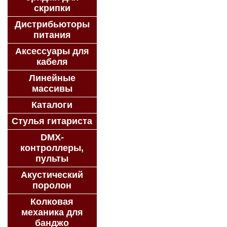
скрипки
Дистрибьюторы
питания
Аксессуары для
кабеля
Линейные
массивы
Каталоги
Стулья гитариста
DMX-
контроллеры,
пульты
Акустический
поролон
Колковая
механика для
банджо