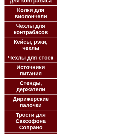
для контрабаса
Колки для
виолончели
Чехлы для
контрабасов
Кейсы, рэки,
чехлы
Чехлы для стоек
Источники
питания
Стенды,
держатели
Дирижерские
палочки
Трости для
Саксофона
Сопрано