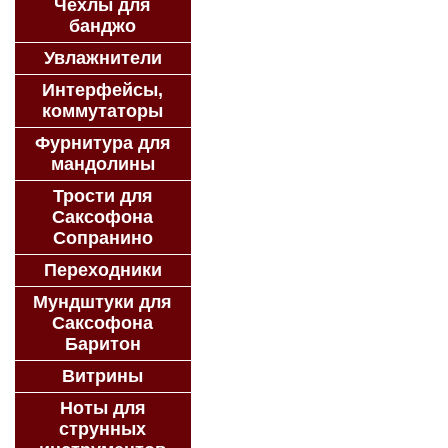
Чехлы для
банджо
Увлажнители
Интерфейсы,
коммутаторы
Фурнитура для
мандолины
Трости для
Саксофона
Сопранино
Переходники
Мундштуки для
Саксофона
Баритон
Витрины
Ноты для
струнных