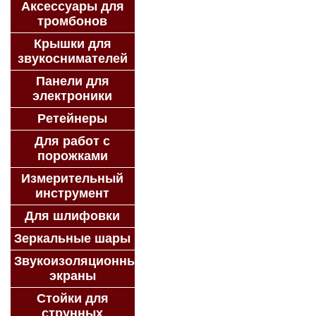
Аксессуары для
тромбонов
Крышки для
звукоснимателей
Панели для
электроники
Ретейнеры
Для работ с
порожками
Измерительный
инструмент
Для шлифовки
Зеркальные шары
Звукоизоляционные
экраны
Стойки для
струнных