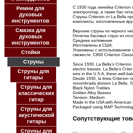
С 1930 года линейка Criterion
Ремни для
электрогитар, а также бас-гита
духовых
Струны Criterion от La Bell
инструментов
комплекты, изготовленные вр
Смазка для
Верхние струны из черного не
Оплетка басовых струн из спла
духовых
Среднее натяжение.
инструментов
Изготовлены в США.
Упакованы с использованием 
Стойки
свежести. C800 Criterion Classic
Струны
Since 1930, La Bella’s Criterion 
electric basses. La Bella’s Crit
Струны для
wire in the U.S.A, these well-bal
гитары
Desde 1930, la linea Criterion r
renombrada division La Bella. T
Струны для
Black Nylon Trebles
классических
Golden Alloy Basses
Tension: Medium
гитар
Made in the USA with American
Packaged using MAP Technology
Струны для
акустической
Сопутствующие то
гитары
Струны для