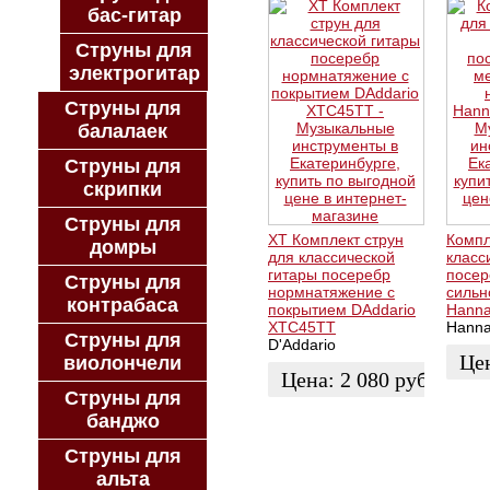
бас-гитар
Струны для
электрогитар
Струны для
балалаек
Струны для
скрипки
Струны для
XT Комплект струн
Компл
домры
для классической
класс
гитары посеребр
посер
Струны для
нормнатяжение с
сильн
контрабаса
покрытием DAddario
Hanna
XTC45TT
Hann
Струны для
D'Addario
Це
виолончели
Цена:
2 080
руб.
Струны для
ЗАК
банджо
ЗАКАЗАТЬ
Струны для
альта