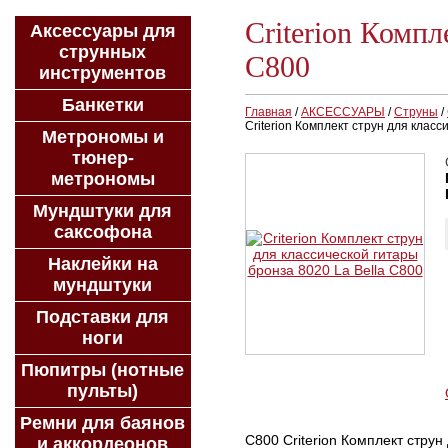
Criterion Компл
Аксессуары для
струнных
C800
инструментов
Банкетки
Главная
/
АКСЕССУАРЫ
/
Струны
/
Criterion Комплект струн для класс
Метрономы и
тюнер-
метрономы
Мундштуки для
саксофона
Наклейки на
мундштуки
Подставки для
ноги
Пюпитры (нотные
пульты)
Ремни для баянов
C800 Criterion Комплект струн 
и аккордеонов