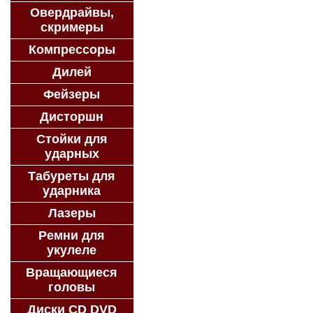
Овердрайвы,
скримеры
Компрессоры
Дилей
Фейзеры
Дисторшн
Стойки для
ударных
Табуреты для
ударника
Лазеры
Ремни для
укулеле
Вращающиеся
головы
Диски CD DVD