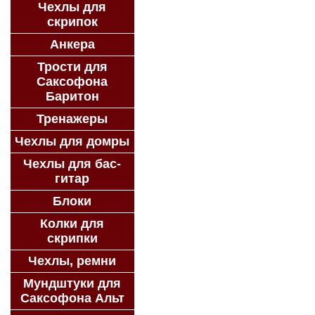
Чехлы для
скрипок
Анкера
Трости для
Саксофона
Баритон
Тренажеры
Чехлы для домры
Чехлы для бас-
гитар
Блоки
Колки для
скрипки
Чехлы, ремни
Мундштуки для
Саксофона Альт