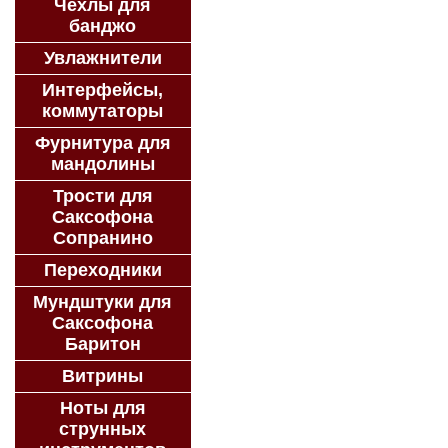
Чехлы для
банджо
Увлажнители
Интерфейсы,
коммутаторы
Фурнитура для
мандолины
Трости для
Саксофона
Сопранино
Переходники
Мундштуки для
Саксофона
Баритон
Витрины
Ноты для
струнных