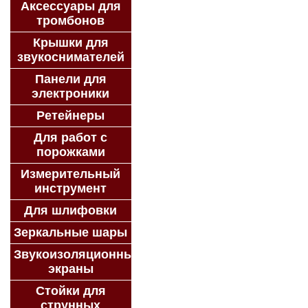
Аксессуары для
тромбонов
Крышки для
звукоснимателей
Панели для
электроники
Ретейнеры
Для работ с
порожками
Измерительный
инструмент
Для шлифовки
Зеркальные шары
Звукоизоляционные
экраны
Стойки для
струнных