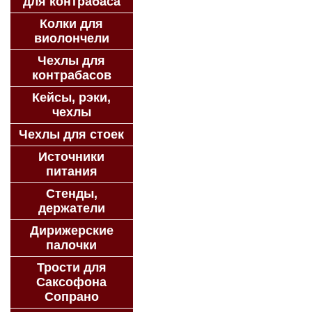
для контрабаса
Колки для
виолончели
Чехлы для
контрабасов
Кейсы, рэки,
чехлы
Чехлы для стоек
Источники
питания
Стенды,
держатели
Дирижерские
палочки
Трости для
Саксофона
Сопрано