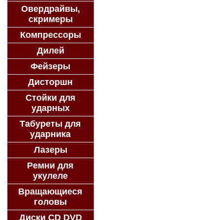
Овердрайвы,
скримеры
Компрессоры
Дилей
Фейзеры
Дисторшн
Стойки для
ударных
Табуреты для
ударника
Лазеры
Ремни для
укулеле
Вращающиеся
головы
Диски CD DVD