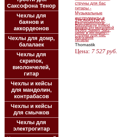
Саксофона Тенор
Чехлы для
THOMASTIK E-
баянов и
Bassgitarre Infield
аккордеонов
IN365 Saiten Satz,
струны для бас
Чехлы для домр,
гитары
балалаек
Thomastik
Цена:
7 527
руб.
Чехлы для
КУПИТЬ
скрипок,
виолончелей,
гитар
Чехлы и кейсы
для мандолин,
контрабасов
Чехлы и кейсы
для смычков
Чехлы для
электрогитар