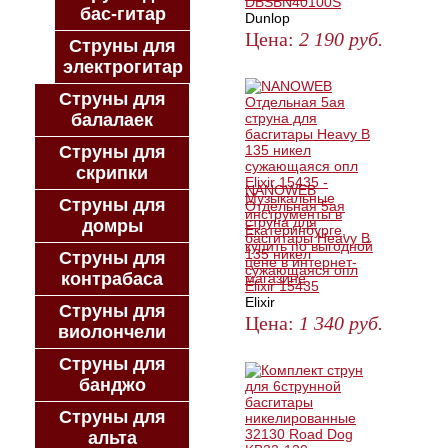
DBSBN40100S
бас-гитар
Dunlop
Цена:
2 190
руб.
Струны для
электрогитар
ЗАКАЗАТЬ
Струны для
балалаек
Струны для
скрипки
NANOWEB
Струны для
Отдельная 5ая
струна для
домры
басгитары Heavy B
135 никел
Струны для
сужающаяся опл
контрабаса
Elixir 15435
Elixir
Струны для
Цена:
1 340
руб.
виолончели
ЗАКАЗАТЬ
Струны для
банджо
Струны для
альта