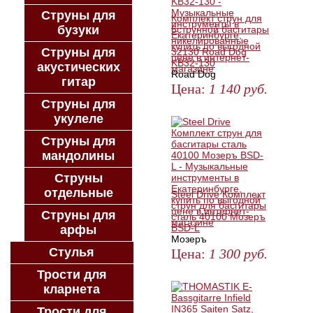
Струны для
Комплект струн для
бузуки
6струнной басгитары
никелированные
Струны для
32130 Road Dog
KB32-130
акустических
Road Dog
гитар
Цена:
1 140
руб.
Струны для
ЗАКАЗАТЬ
укулеле
Струны для
мандолины
Струны
отдельные
Steel Drive Комплект
струн для басгитары
Струны для
сталь 40100 Мозеръ
BSD-L
арфы
Мозеръ
Стулья
Цена:
1 300
руб.
ЗАКАЗАТЬ
Трости для
кларнета
Трости для