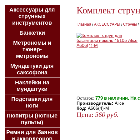
Комплект струн
Аксессуары для
струнных
инструментов
Главная
/
АКСЕССУАРЫ
/
Струны
/
Банкетки
Метрономы и
тюнер-
метрономы
Мундштуки для
саксофона
Наклейки на
мундштуки
779 в наличии. На 
Остаток:
Подставки для
Производитель:
Alice
ноги
Код:
A606(4)-M
Цена:
560
руб.
Пюпитры (нотные
пульты)
ЗАКАЗАТЬ
КУПИТЬ В 1 КЛИК
Ремни для баянов
и аккордеонов
КУПИТЬ В КРЕДИТ