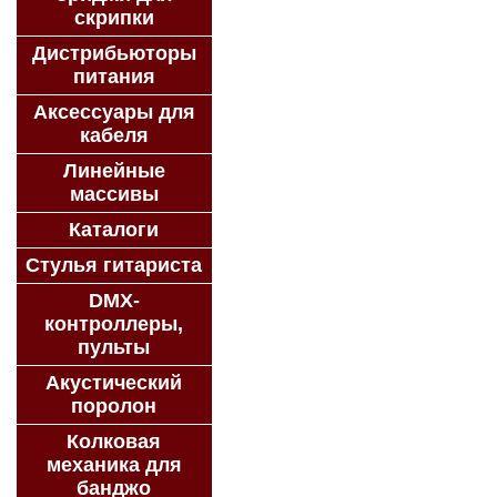
скрипки
Дистрибьюторы
питания
Аксессуары для
кабеля
Линейные
массивы
Каталоги
Стулья гитариста
DMX-
контроллеры,
пульты
Акустический
поролон
Колковая
механика для
банджо