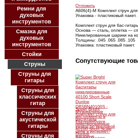
Отложить
Ремни для
A606(4)-M Комплект струн для 
духовых
Упаковка - пластиковый пакет. 
инструментов
Комплект струн для бас-гитар
Основа — сталь, оплетка — сп
Смазка для
Никелированные шарики на ко
духовых
Толщины: .045 .065 .085 .105
инструментов
Упаковка: пластиковый пакет.
Стойки
Сопутствующие то
Струны
Струны для
гитары
Струны для
классических
гитар
Super Bright
Струны для
Комплект струн для
акустической
басгитары
никелированные
гитары
40100 Short Scale
Dunlop
Струны для