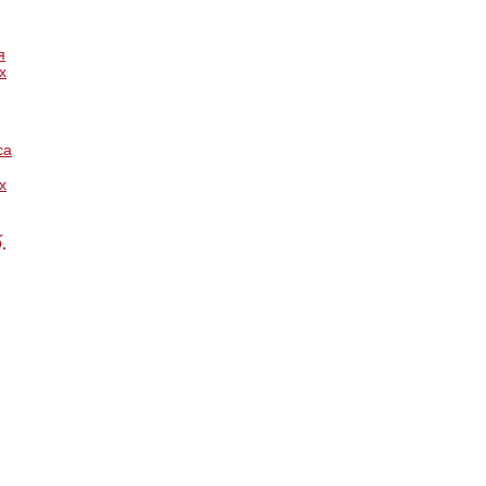
са
x
.