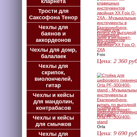
кларнета
Трости для
Саксофона Тенор
Чехлы для
Стойка для
баянов и
клавишных
аккордеонов
инструментов
двойная XX Foix Q-
Чехлы для домр,
2XA
Foix
балалаек
Цена:
2 360
руб
Чехлы для
ЗАКАЗАТЬ
скрипок,
виолончелей,
гитар
Чехлы и кейсы
для мандолин,
Стойка для
контрабасов
цифрового пианин
Orla PF-300/400-
Чехлы и кейсы
stand
для смычков
Orla
Цена:
9 690
руб
Чехлы для