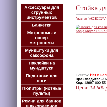
Стойка дл
Аксессуары для
струнных
инструментов
Главная
/
АКСЕССУА
Банкетки
Метрономы и
тюнер-
метрономы
Мундштуки для
саксофона
Наклейки на
мундштуки
Нет в на
Остаток:
Подставки для
Производитель:
K
ноги
Код:
18997-000-55
Цена:
14 600
Пюпитры (нотные
пульты)
ЗАКАЗАТЬ
КУПИТЬ В 1 КЛИК
Ремни для баянов
и аккордеонов
КУПИТЬ В КРЕДИТ