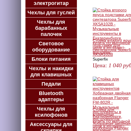
электрогитар
ЗАКАЗАТЬ
Чехлы для гуслей
Чехлы для
барабанных
палочек
Стойка второго яру
Световое
подставки для
оборудование
синтезатора Superfi
XKSA102B
Блоки питания
Superfix
Цена:
1 040
руб
Чехлы и накидки
ЗАКАЗАТЬ
для клавишных
Педали
Bluetooth
адаптеры
Чехлы для
Стойка для
клавишных
ксилофонов
инструментов
Хобразная двойная
Аксессуары для
разборная Flanger
скрипки