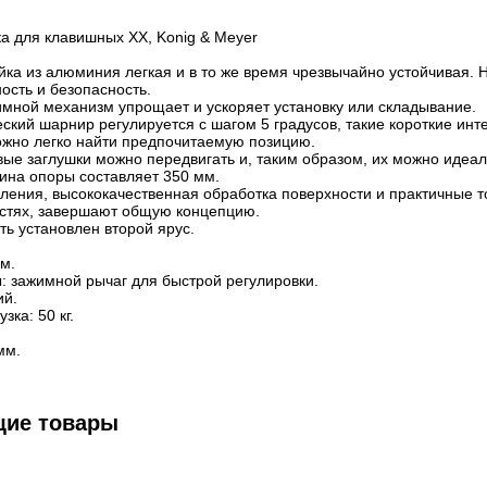
а для клавишных ХХ, Konig & Meyer
йка из алюминия легкая и в то же время чрезвычайно устойчивая. 
ость и безопасность.
мной механизм упрощает и ускоряет установку или складывание.
кий шарнир регулируется с шагом 5 градусов, такие короткие ин
но легко найти предпочитаемую позицию.
ые заглушки можно передвигать и, таким образом, их можно идеал
ина опоры составляет 350 мм.
ления, высококачественная обработка поверхности и практичные т
стях, завершают общую концепцию.
ть установлен второй ярус.
мм.
: зажимной рычаг для быстрой регулировки.
ий.
ка: 50 кг.
мм.
щие товары