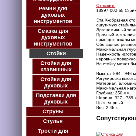
Отложить
Ремни для
18997-000-55 Стойк
духовых
Эта X-образная сто
инструментов
ощутимую стабильн
Эргономичный зажи
Смазка для
Прочный металличес
духовых
помощью шкалы мож
инструментов
Обе задние резинов
Максимальная глуб
Стойки
Надежность изготов
неровных поверхно
Стойки для
На стойку может бы
клавишных
Высота: 594 - 946 
Регулировка высоты
Стойки для
Материал: алюмин
духовых
Максимальная нагруз
Глубина: 350 мм.
Подставки для
Ширина: 327 - 789 
духовых
Цвет: черный.
Вес: 2,45 кг.
Струны
Сопутствую
Стулья
Трости для