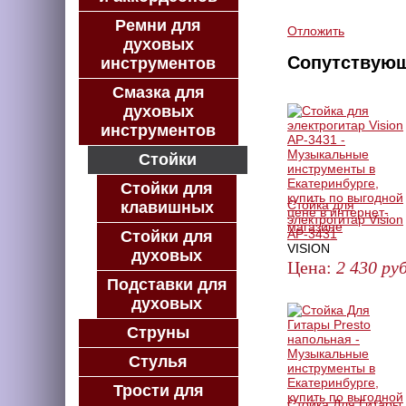
КУПИТЬ В КРЕДИТ
Ремни для
Отложить
духовых
Сопутствую
инструментов
Смазка для
духовых
инструментов
Стойки
Стойки для
Стойка для
клавишных
электрогитар Vision
AP-3431
Стойки для
VISION
духовых
Цена:
2 430
руб
Подставки для
ЗАКАЗАТЬ
духовых
Струны
Стулья
Трости для
Стойка Для Гитары