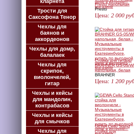
кларнета
Presto напольная
Presto
Трости для
Цена:
2 000
руб
Саксофона Тенор
КУПИТЬ
Чехлы для
баянов и
аккордеонов
Чехлы для домр,
балалаек
Стойка для гитары
Чехлы для
BRAHNER GS-05/W
напольная, белая
скрипок,
BRAHNER
виолончелей,
Цена:
1 200
руб
гитар
ЗАКАЗАТЬ
Чехлы и кейсы
для мандолин,
контрабасов
Чехлы и кейсы
для смычков
GEWA Cello Stand
Чехлы для
стойка для