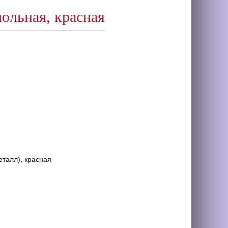
льная, красная
талл), красная