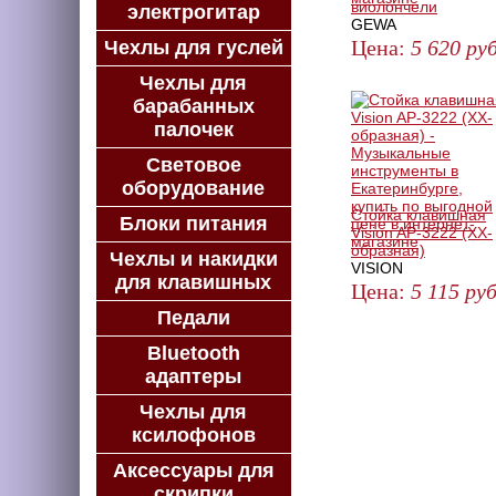
виолончели
электрогитар
GEWA
Цена:
5 620
руб
Чехлы для гуслей
ЗАКАЗАТЬ
Чехлы для
барабанных
палочек
Световое
оборудование
Стойка клавишная
Блоки питания
Vision AP-3222 (XX-
образная)
Чехлы и накидки
VISION
для клавишных
Цена:
5 115
руб
Педали
КУПИТЬ
Bluetooth
адаптеры
Чехлы для
ксилофонов
Аксессуары для
скрипки