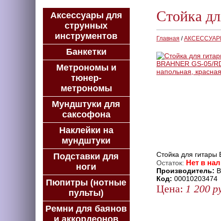
Стойка д
Аксессуары для
струнных
инструментов
Главная
/
АКСЕССУА
Банкетки
Метрономы и
тюнер-
метрономы
Мундштуки для
саксофона
Наклейки на
мундштуки
Стойка для гитары
Подставки для
Нет в на
Остаток:
ноги
Производитель:
B
Код:
00010203474
Пюпитры (нотные
Цена:
1 200
р
пульты)
ЗАКАЗАТЬ
Ремни для баянов
КУПИТЬ В 1 КЛИК
и аккордеонов