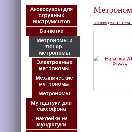
Метроном 
Аксессуары для
струнных
инструментов
Главная
/
АКСЕССУА
Банкетки
Метрономы и
тюнер-
метрономы
Электронные
метрономы
Механические
метрономы
Метрономы
Мундштуки для
саксофона
Наклейки на
мундштуки