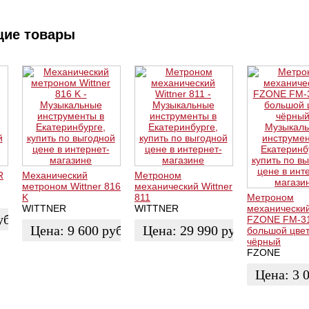
щие товары
R
Механический
Метроном
метроном Wittner 816
механический Wittner
K
811
Метроном
WITTNER
WITTNER
механически
уб.
FZONE FM-3
Цена:
9 600
руб.
Цена:
29 990
руб.
большой цве
чёрный
FZONE
ЗАКАЗАТЬ
КУПИТЬ
Цена:
3 
КУПИТЬ