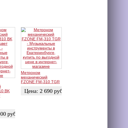
Метроном
механический
FZONE FM-310 TGR
й
Цена:
2 690
руб.
10 BK
т
КУПИТЬ
000
руб.