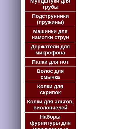
Мундштуки для
трубы
Подструнники
(пружины)
Машинки для
намотки струн
Держатели для
микрофона
Папки для нот
Волос для
смычка
Колки для
скрипок
Колки для альтов,
виолончелей
Наборы
фурнитуры для