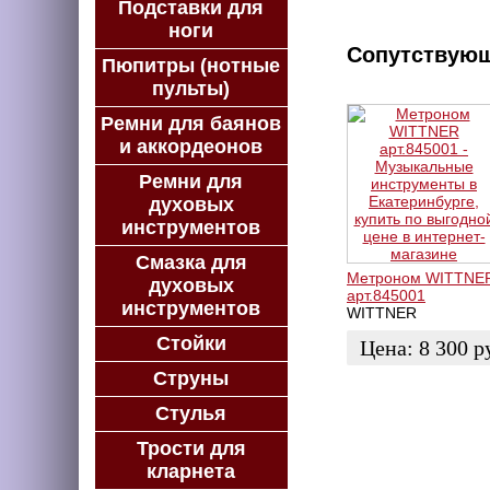
Подставки для
ноги
Сопутствую
Пюпитры (нотные
пульты)
Ремни для баянов
и аккордеонов
Ремни для
духовых
инструментов
Смазка для
Метроном WITTNE
духовых
арт.845001
инструментов
WITTNER
Стойки
Цена:
8 300
р
Струны
ЗАКАЗАТЬ
Стулья
Трости для
кларнета