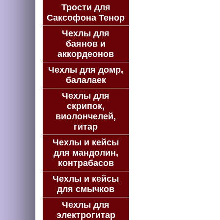
Трости для
Саксофона Тенор
Чехлы для
баянов и
аккордеонов
Чехлы для домр,
балалаек
Чехлы для
скрипок,
виолончелей,
гитар
Чехлы и кейсы
для мандолин,
контрабасов
Чехлы и кейсы
для смычков
Чехлы для
электрогитар