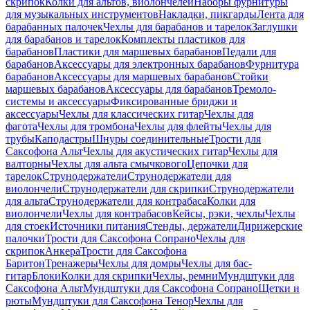
скрипок
Колки для альтов, виолончелей
Наборы фурнитуры
для музыкальных инструментов
Накладки, пикгарды
Лента для
барабанных палочек
Чехлы для барабанов и тарелок
Заглушки
для барабанов и тарелок
Комплекты пластиков для
барабанов
Пластики для маршевых барабанов
Педали для
барабанов
Аксессуары для электронных барабанов
Фурнитура
барабанов
Аксессуары для маршевых барабанов
Стойки
маршевых барабанов
Аксессуары для барабанов
Тремоло-
системы и аксессуары
Фиксированные бриджи и
аксессуары
Чехлы для классических гитар
Чехлы для
фагота
Чехлы для тромбона
Чехлы для флейты
Чехлы для
трубы
Каподастры
Шнуры соединительные
Трости для
Саксофона Альт
Чехлы для акустических гитар
Чехлы для
валторны
Чехлы для альта смычкового
Цепочки для
тарелок
Струнодержатели
Струнодержатели для
виолончели
Струнодержатели для скрипки
Струнодержатели
для альта
Струнодержатели для контрабаса
Колки для
виолончели
Чехлы для контрабасов
Кейсы, рэки, чехлы
Чехлы
для стоек
Источники питания
Стенды, держатели
Дирижерские
палочки
Трости для Саксофона Сопрано
Чехлы для
скрипок
Анкера
Трости для Саксофона
Баритон
Тренажеры
Чехлы для домры
Чехлы для бас-
гитар
Блоки
Колки для скрипки
Чехлы, ремни
Мундштуки для
Саксофона Альт
Мундштуки для Саксофона Сопрано
Щетки и
рюты
Мундштуки для Саксофона Тенор
Чехлы для