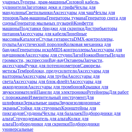
ударных
Луперы, драм-машины
Силовой кабель,
удлинители
Заготовки деки и грифа
Чехлы для
мандолины
Светильники
Аксессуары для чаш
Чехлы для
теноров
Дым-машины
Генераторы тумана
Генератор снега для
сцены
Генератор мыльных пузырей
Конфетти
машины
Подставки бриджи для скрипки
Дистрибьюторы
питания
Аксессуары для кабеля
Линейные
массивы
Каталоги
Стулья гитариста
DMX-контроллеры,
пульты
Акустический поролон
Колковая механика для
банджо
Генераторы искр
MIDI-контроллеры
Аксессуары для
наушников
Аксессуары для студии
Лаги
Ножки
Винты
Педали
громкости, экспрессии
Вау-вау
Октаверы
Запчасти,
аксессуары
Ручки для потенциометров
Саморезы,
метизы
Темброблоки, предусилители
Аксессуары для
валторны
Аксессуары для трубы
Аксессуары для
света
Аксессуары для блок-флейт
Аксессуары для
аккордеонов
Аксессуары для тромбонов
Крышки для
звукоснимателей
Панели для электроники
Ретейнеры
Для работ
с порожками
Измерительный инструмент
Для
шлифовки
Зеркальные шары
Звукоизоляционные
экраны
Стойки для струнных
Кронштейны для
пикгардов
Сурдины
Чехлы для балалаек
Подбородники для
альта
Струнодержатель для альта
Колки для
альта
Подбородники для скрипки
Подбородники
универсальные