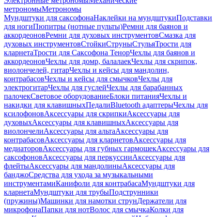
Электронные метрономы
Механические
метрономы
Метрономы
Мундштуки для саксофона
Наклейки на мундштуки
Подставки
для ноги
Пюпитры (нотные пульты)
Ремни для баянов и
аккордеонов
Ремни для духовых инструментов
Смазка для
духовых инструментов
Стойки
Струны
Стулья
Трости для
кларнета
Трости для Саксофона Тенор
Чехлы для баянов и
аккордеонов
Чехлы для домр, балалаек
Чехлы для скрипок,
виолончелей, гитар
Чехлы и кейсы для мандолин,
контрабасов
Чехлы и кейсы для смычков
Чехлы для
электрогитар
Чехлы для гуслей
Чехлы для барабанных
палочек
Световое оборудование
Блоки питания
Чехлы и
накидки для клавишных
Педали
Bluetooth адаптеры
Чехлы для
ксилофонов
Аксессуары для скрипки
Аксессуары для
духовых
Аксессуары для клавишных
Аксессуары для
виолончели
Аксессуары для альта
Аксессуары для
контрабасов
Аксессуары для кларнетов
Аксессуары для
медиаторов
Аксессуары для губных гармошек
Аксессуары для
саксофонов
Аксессуары для перкуссии
Аксессуары для
флейты
Аксессуары для мандолины
Аксессуары для
банджо
Средства для ухода за музыкальными
инструментами
Канифоли для контрабаса
Мундштуки для
кларнета
Мундштуки для трубы
Подструнники
(пружины)
Машинки для намотки струн
Держатели для
микрофона
Папки для нот
Волос для смычка
Колки для