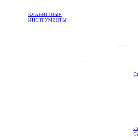
КЛАВИШНЫЕ
ИНСТРУМЕНТЫ
>>>
>>>
С
С
C