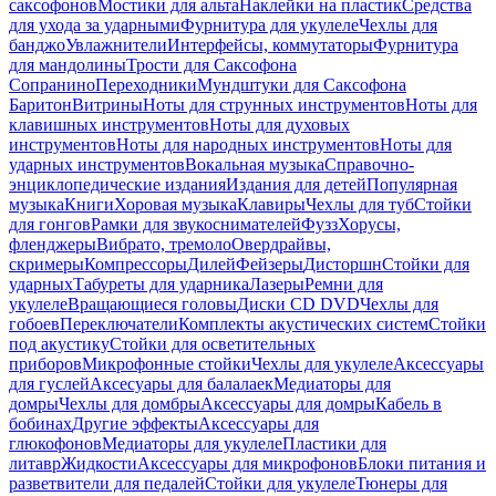
саксофонов
Мостики для альта
Наклейки на пластик
Средства
для ухода за ударными
Фурнитура для укулеле
Чехлы для
банджо
Увлажнители
Интерфейсы, коммутаторы
Фурнитура
для мандолины
Трости для Саксофона
Сопранино
Переходники
Мундштуки для Саксофона
Баритон
Витрины
Ноты для струнных инструментов
Ноты для
клавишных инструментов
Ноты для духовых
инструментов
Ноты для народных инструментов
Ноты для
ударных инструментов
Вокальная музыка
Справочно-
энциклопедические издания
Издания для детей
Популярная
музыка
Книги
Хоровая музыка
Клавиры
Чехлы для туб
Стойки
для гонгов
Рамки для звукоснимателей
Фузз
Хорусы,
фленджеры
Вибрато, тремоло
Овердрайвы,
скримеры
Компрессоры
Дилей
Фейзеры
Дисторшн
Стойки для
ударных
Табуреты для ударника
Лазеры
Ремни для
укулеле
Вращающиеся головы
Диски CD DVD
Чехлы для
гобоев
Переключатели
Комплекты акустических систем
Стойки
под акустику
Стойки для осветительных
приборов
Микрофонные стойки
Чехлы для укулеле
Аксессуары
для гуслей
Аксесуары для балалаек
Медиаторы для
домры
Чехлы для домбры
Аксессуары для домры
Кабель в
бобинах
Другие эффекты
Аксессуары для
глюкофонов
Медиаторы для укулеле
Пластики для
литавр
Жидкости
Аксессуары для микрофонов
Блоки питания и
разветвители для педалей
Стойки для укулеле
Тюнеры для