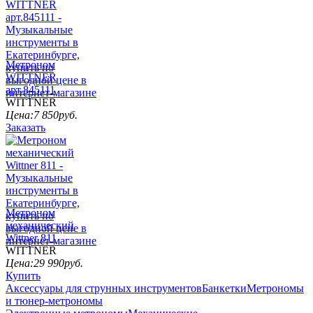
Метроном
WITTNER
арт.845111
WITTNER
Цена:
7 850
руб.
Заказать
Метроном
механический
Wittner 811
WITTNER
Цена:
29 990
руб.
Купить
Аксессуары для струнных инструментов
Банкетки
Метрономы
и тюнер-метрономы