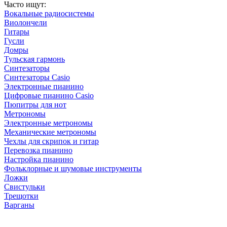
Часто ищут:
Вокальные радиосистемы
Виолончели
Гитары
Гусли
Домры
Тульская гармонь
Синтезаторы
Синтезаторы Casio
Электронные пианино
Цифровые пианино Casio
Пюпитры для нот
Метрономы
Электронные метрономы
Механические метрономы
Чехлы для скрипок и гитар
Перевозка пианино
Настройка пианино
Фольклорные и шумовые инструменты
Ложки
Свистульки
Трещотки
Варганы