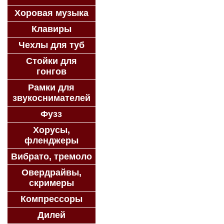
Хоровая музыка
Клавиры
Чехлы для туб
Стойки для
гонгов
Рамки для
звукоснимателей
Фузз
Хорусы,
фленджеры
Вибрато, тремоло
Овердрайвы,
скримеры
Компрессоры
Дилей