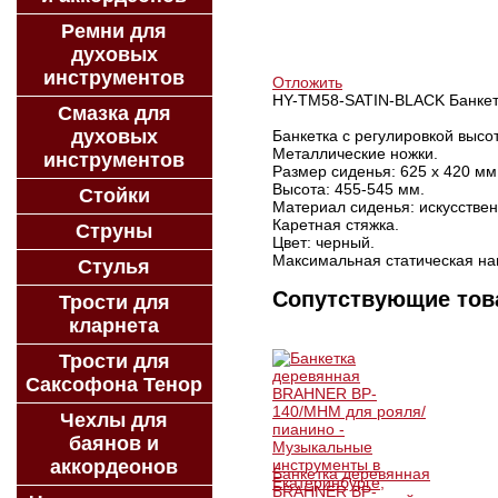
ЗАКАЗАТЬ
Ремни для
КУПИТЬ В 1 КЛИК
духовых
КУПИТЬ В КРЕДИТ
инструментов
Отложить
HY-TM58-SATIN-BLACK Банкетк
Смазка для
духовых
Банкетка с регулировкой высо
Металлические ножки.
инструментов
Размер сиденья: 625 х 420 мм
Высота: 455-545 мм.
Стойки
Материал сиденья: искусствен
Каретная стяжка.
Струны
Цвет: черный.
Максимальная статическая нагр
Стулья
Сопутствующие то
Трости для
кларнета
Трости для
Саксофона Тенор
Чехлы для
баянов и
аккордеонов
Банкетка деревянная
BRAHNER BP-