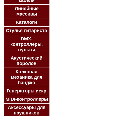
кабеля
Линейные
массивы
Каталоги
Стулья гитариста
DMX-
контроллеры,
пульты
Акустический
поролон
Колковая
механика для
банджо
Генераторы искр
MIDI-контроллеры
Аксессуары для
наушников