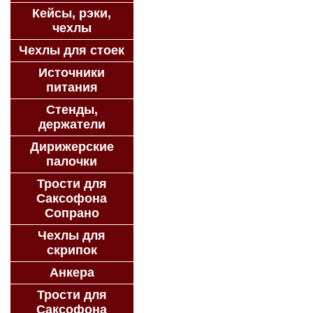
Кейсы, рэки,
чехлы
Чехлы для стоек
Источники
питания
Стенды,
держатели
Дирижерские
палочки
Трости для
Саксофона
Сопрано
Чехлы для
скрипок
Анкера
Трости для
Саксофона