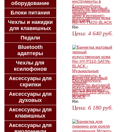
оборудование
Банкетка матовый
Блоки питания
черный
искусственная кожа
Чехлы и накидки
Rin HY-TM20-BLACK
Rin
для клавишных
Цена:
4 640
руб.
Педали
ЗАКАЗАТЬ
Bluetooth
адаптеры
Чехлы для
ксилофонов
Аксессуары для
Банкетка матовый
черный
скрипки
искусственная кожа
Rin HY-P310-SATIN-
Аксессуары для
BLACK
духовых
Rin
Цена:
6 180
руб.
Аксессуары для
клавишных
ЗАКАЗАТЬ
Аксессуары для
виолончели