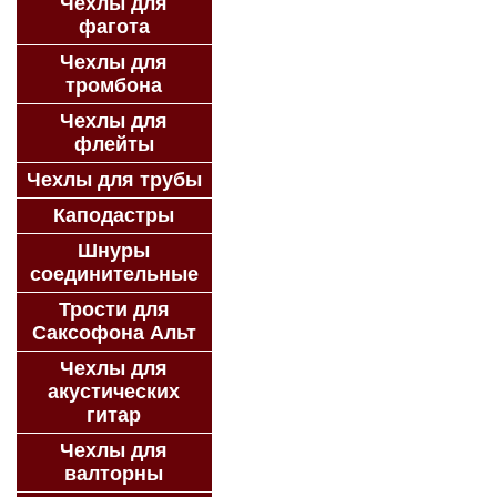
Чехлы для
фагота
Чехлы для
тромбона
Чехлы для
флейты
Чехлы для трубы
Каподастры
Шнуры
соединительные
Трости для
Саксофона Альт
Чехлы для
акустических
гитар
Чехлы для
валторны