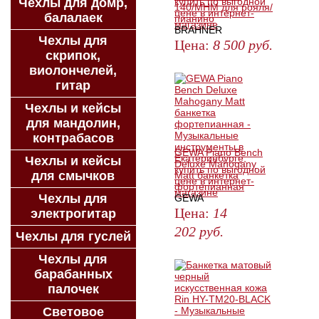
Чехлы для домр,
140/MHM для рояля/
балалаек
пианино
BRAHNER
Чехлы для
Цена:
8 500
руб.
скрипок,
ЗАКАЗАТЬ
виолончелей,
гитар
Чехлы и кейсы
для мандолин,
контрабасов
GEWA Piano Bench
Чехлы и кейсы
Deluxe Mahogany
для смычков
Matt банкетка
фортепианная
Чехлы для
GEWA
Цена:
14
электрогитар
202
руб.
Чехлы для гуслей
КУПИТЬ
Чехлы для
барабанных
палочек
Световое