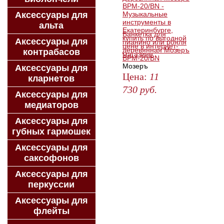
Аксессуары для
альта
Банкетка для
Аксессуары для
пианино или рояля
деревянная Мозеръ
контрабасов
BPM-20/BN
Мозеръ
Аксессуары для
Цена:
11
кларнетов
730
руб.
Аксессуары для
ЗАКАЗАТЬ
медиаторов
Аксессуары для
губных гармошек
Аксессуары для
саксофонов
Аксессуары для
перкуссии
Аксессуары для
флейты