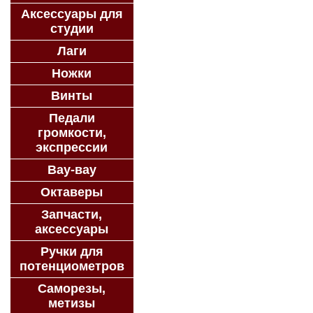
Аксессуары для
студии
Лаги
Ножки
Винты
Педали
громкости,
экспрессии
Вау-вау
Октаверы
Запчасти,
аксессуары
Ручки для
потенциометров
Саморезы,
метизы