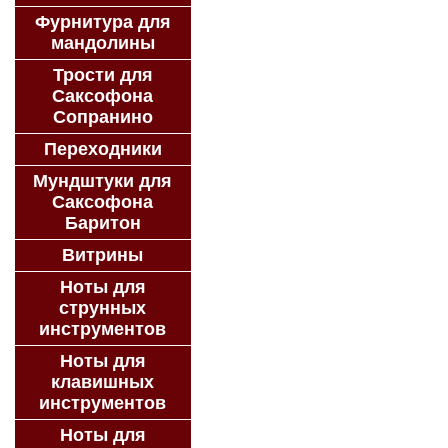
Фурнитура для
мандолины
Трости для
Саксофона
Сопранино
Переходники
Мундштуки для
Саксофона
Баритон
Витрины
Ноты для
струнных
инструментов
Ноты для
клавишных
инструментов
Ноты для