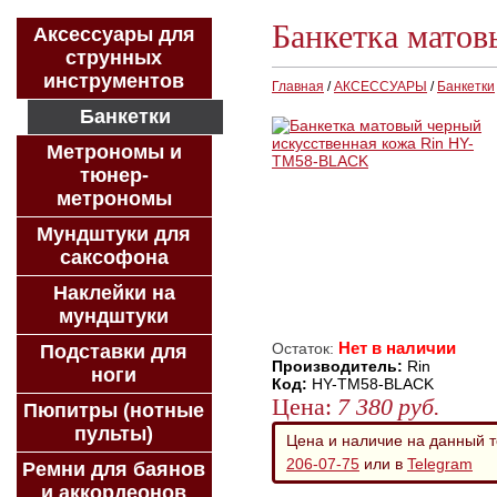
Банкетка мато
Аксессуары для
струнных
инструментов
Главная
/
АКСЕССУАРЫ
/
Банкетки
Банкетки
Метрономы и
тюнер-
метрономы
Мундштуки для
саксофона
Наклейки на
мундштуки
Нет в наличии
Остаток:
Подставки для
Производитель:
Rin
ноги
Код:
HY-TM58-BLACK
Цена:
7 380
руб.
Пюпитры (нотные
пульты)
Цена и наличие на данный 
206-07-75
или в
Telegram
Ремни для баянов
и аккордеонов