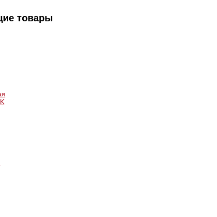
щие товары
ая
BK