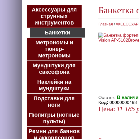
Банкетка 
Аксессуары для
струнных
инструментов
Главная
/
АКСЕССУА
Банкетки
Метрономы и
тюнер-
метрономы
Мундштуки для
саксофона
Наклейки на
мундштуки
В наличи
Остаток:
Подставки для
Код:
00000000468
ноги
Цена:
11 185
Пюпитры (нотные
КУПИТЬ
пульты)
КУПИТЬ В 1 КЛИК
Ремни для баянов
КУПИТЬ В КРЕДИТ
и аккордеонов