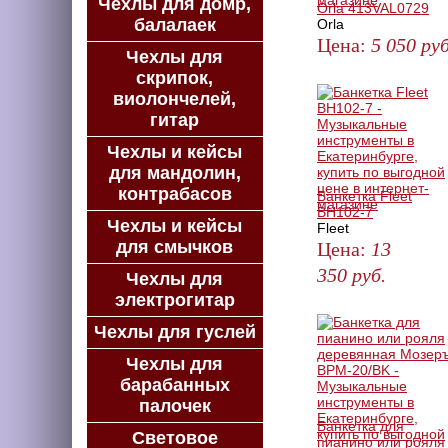
Чехлы для домр,
Orla 413VAL0729
балалаек
Orla
Цена:
5 050
руб
Чехлы для
ЗАКАЗАТЬ
скрипок,
виолончелей,
гитар
Чехлы и кейсы
для мандолин,
контрабасов
Банкетка Fleet
BH102-7
Чехлы и кейсы
Fleet
для смычков
Цена:
13
350
руб.
Чехлы для
электрогитар
ЗАКАЗАТЬ
Чехлы для гуслей
Чехлы для
барабанных
палочек
Банкетка для
Световое
пианино или рояля