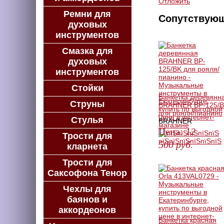
Отложить
Ремни для
Сопутствую
духовых
инструментов
Смазка для
духовых
инструментов
Стойки
Банкетка деревянн
Струны
BRAHNER BP-125/
для рояля/пианино
Стулья
BRAHNER
Цена:
12
Трости для
500
руб.
кларнета
ЗАКАЗАТЬ
Трости для
Саксофона Тенор
Чехлы для
баянов и
аккордеонов
Банкетка красная