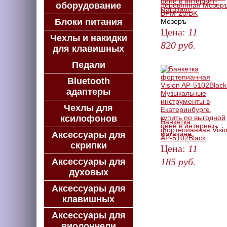
оборудование
деревянная Мозер
BPM-20/BK
Блоки питания
Мозеръ
Цена:
11
Чехлы и накидки
820
руб.
для клавишных
ЗАКАЗАТЬ
Педали
Bluetooth
адаптеры
Чехлы для
ксилофонов
Банкетка
фортепианная Visi
Аксессуары для
AP-5102Black
скрипки
Цена:
11
185
руб.
Аксессуары для
духовых
ЗАКАЗАТЬ
Аксессуары для
клавишных
Аксессуары для
виолончели