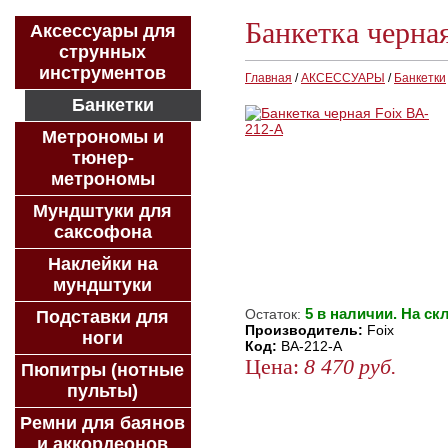
Банкетка черна
Аксессуары для
струнных
инструментов
Главная
/
АКСЕССУАРЫ
/
Банкетки
Банкетки
Метрономы и
тюнер-
метрономы
Мундштуки для
саксофона
Наклейки на
мундштуки
5 в наличии. На ск
Остаток:
Подставки для
Производитель:
Foix
ноги
Код:
BA-212-A
Цена:
8 470
руб.
Пюпитры (нотные
пульты)
ЗАКАЗАТЬ
КУПИТЬ В 1 КЛИК
Ремни для баянов
и аккордеонов
КУПИТЬ В КРЕДИТ