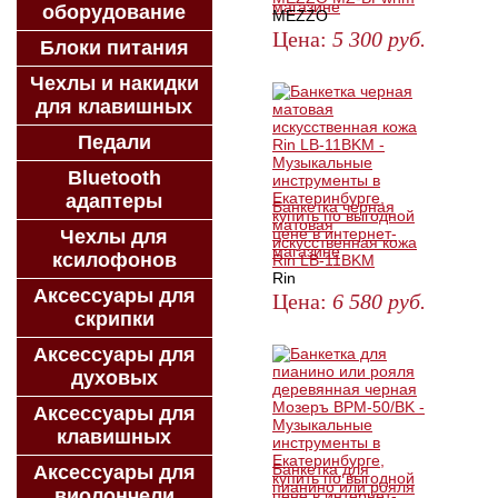
оборудование
MEZZO
Цена:
5 300
руб.
Блоки питания
ЗАКАЗАТЬ
Чехлы и накидки
для клавишных
Педали
Bluetooth
адаптеры
Банкетка черная
матовая
Чехлы для
искусственная кожа
ксилофонов
Rin LB-11BKM
Rin
Аксессуары для
Цена:
6 580
руб.
скрипки
ЗАКАЗАТЬ
Аксессуары для
духовых
Аксессуары для
клавишных
Банкетка для
Аксессуары для
пианино или рояля
виолончели