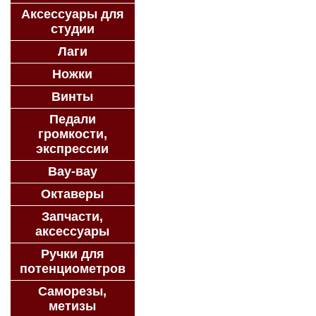
Аксессуары для
студии
Лаги
Ножки
Винты
Педали
громкости,
экспрессии
Вау-вау
Октаверы
Запчасти,
аксессуары
Ручки для
потенциометров
Саморезы,
метизы