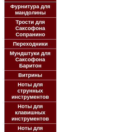
Фурнитура для
мандолины
Трости для
Саксофона
Сопранино
Переходники
Мундштуки для
Саксофона
Баритон
Витрины
Ноты для
струнных
инструментов
Ноты для
клавишных
инструментов
Ноты для