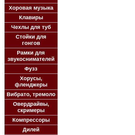
Хоровая музыка
Клавиры
Чехлы для туб
Стойки для
гонгов
Рамки для
звукоснимателей
Фузз
Хорусы,
фленджеры
Вибрато, тремоло
Овердрайвы,
скримеры
Компрессоры
Дилей