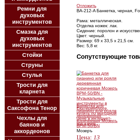
Отложить
Ремни для
BA-212-A Банкетка, черная, Fo
духовых
Рама: металлическая.
инструментов
Отделка ножек: лак.
Сидение: поролон и искусстве
Смазка для
Цвет: черный.
духовых
Размер: 69 х 33,5 х 21,5 см.
инструментов
Вес: 5,8 кг.
Стойки
Сопутствующие то
Струны
Стулья
Трости для
кларнета
Трости для
Банкетка для
Саксофона Тенор
пианино или рояля
деревянная
Чехлы для
коричневая Мозеръ
баянов и
BPM-50/BN
аккордеонов
Мозеръ
Цена:
13