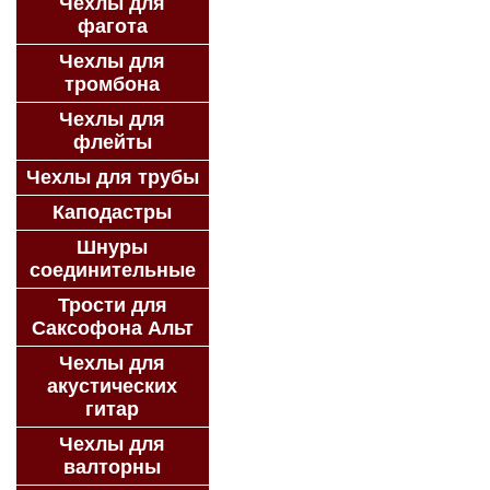
Чехлы для
фагота
Чехлы для
тромбона
Чехлы для
флейты
Чехлы для трубы
Каподастры
Шнуры
соединительные
Трости для
Саксофона Альт
Чехлы для
акустических
гитар
Чехлы для
валторны