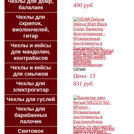
Чехлы для домр,
490
руб.
балалаек
ЗАКАЗАТЬ
Чехлы для
скрипок,
виолончелей,
гитар
Чехлы и кейсы
GEWA Deluxe Walnut
для мандолин,
Matt Black Cover
контрабасов
банкетка
фортепианная
Чехлы и кейсы
GEWA
для смычков
Цена:
13
831
руб.
Чехлы для
электрогитар
КУПИТЬ
Чехлы для гуслей
Чехлы для
барабанных
палочек
Банкетка цвет белый
Световое
MEZZO MZ-BPwhm