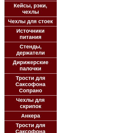
Кейсы, рэки,
чехлы
Чехлы для стоек
Источники
питания
Стенды,
держатели
Дирижерские
палочки
Трости для
Саксофона
Сопрано
Чехлы для
скрипок
Анкера
Трости для
Саксофона