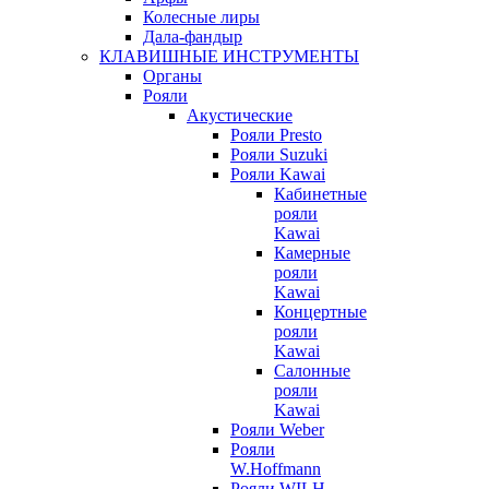
Колесные лиры
Дала-фандыр
КЛАВИШНЫЕ ИНСТРУМЕНТЫ
Органы
Рояли
Акустические
Рояли Presto
Рояли Suzuki
Рояли Kawai
Кабинетные
рояли
Kawai
Камерные
рояли
Kawai
Концертные
рояли
Kawai
Салонные
рояли
Kawai
Рояли Weber
Рояли
W.Hoffmann
Рояли WILH.