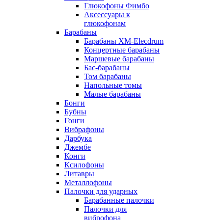
Глюкофоны Фимбо
Аксессуары к
глюкофонам
Барабаны
Барабаны XM-Elecdrum
Концертные барабаны
Маршевые барабаны
Бас-барабаны
Том барабаны
Напольные томы
Малые барабаны
Бонги
Бубны
Гонги
Вибрафоны
Дарбука
Джембе
Конги
Ксилофоны
Литавры
Металлофоны
Палочки для ударных
Барабанные палочки
Палочки для
виброфона