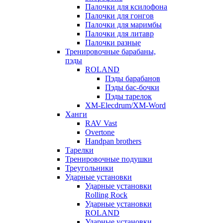
Палочки для ксилофона
Палочки для гонгов
Палочки для маримбы
Палочки для литавр
Палочки разные
Тренировочные барабаны,
пэды
ROLAND
Пэды барабанов
Пэды бас-бочки
Пэды тарелок
XM-Elecdrum/XM-Word
Ханги
RAV Vast
Overtone
Handpan brothers
Тарелки
Тренировочные подушки
Треугольники
Ударные установки
Ударные установки
Rolling Rock
Ударные установки
ROLAND
Ударные установки