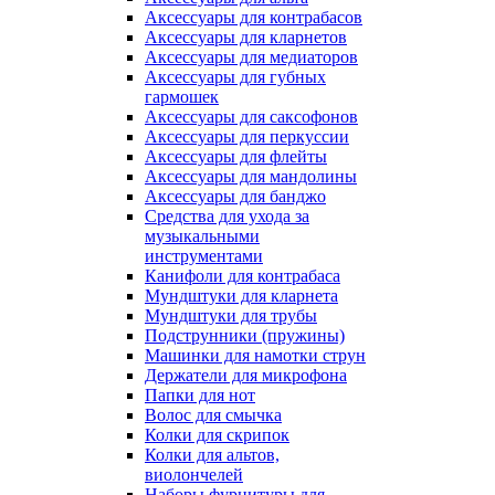
Аксессуары для контрабасов
Аксессуары для кларнетов
Аксессуары для медиаторов
Аксессуары для губных
гармошек
Аксессуары для саксофонов
Аксессуары для перкуссии
Аксессуары для флейты
Аксессуары для мандолины
Аксессуары для банджо
Средства для ухода за
музыкальными
инструментами
Канифоли для контрабаса
Мундштуки для кларнета
Мундштуки для трубы
Подструнники (пружины)
Машинки для намотки струн
Держатели для микрофона
Папки для нот
Волос для смычка
Колки для скрипок
Колки для альтов,
виолончелей
Наборы фурнитуры для