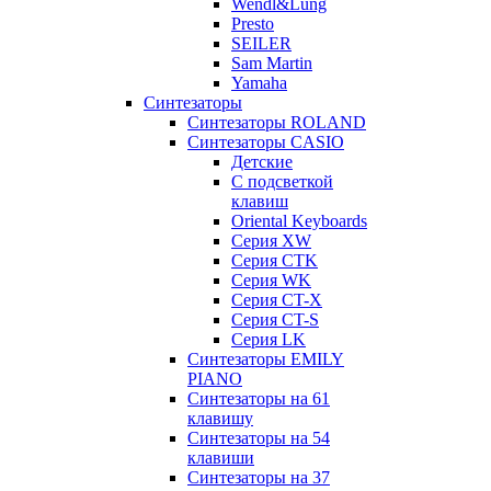
Wendl&Lung
Presto
SEILER
Sam Martin
Yamaha
Синтезаторы
Синтезаторы ROLAND
Синтезаторы CASIO
Детские
С подсветкой
клавиш
Oriental Keyboards
Cерия XW
Серия CTK
Серия WK
Серия CT-X
Серия CT-S
Серия LK
Синтезаторы EMILY
PIANO
Синтезаторы на 61
клавишу
Синтезаторы на 54
клавиши
Синтезаторы на 37