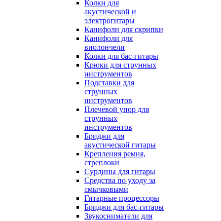
Колки для
акустической и
электрогитары
Канифоли для скрипки
Канифоли для
виолончели
Колки для бас-гитары
Крюки для струнных
инструментов
Подставки для
струнных
инструментов
Плечевой упор для
струнных
инструментов
Бриджи для
акустической гитары
Крепления ремня,
стреплоки
Сурдины для гитары
Средства по уходу за
смычковыми
Гитарные процессоры
Бриджи для бас-гитары
Звукосниматели для