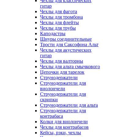
Чехлы для классических
гитар
Чехлы для фагота
Чехлы для тромбона
Чехлы для флейты
Чехлы для трубы
Каподастры
Шнуры соединительные
Трости для Саксофона Альт
Чехлы для акустических
гитар
Чехлы для валторны
Чехлы для альта смычкового
Цепочки для тарелок
Струнодержатели
Струнодержатели для
виолончели
Струнодержатели для
скрипки
Струнодержатели для альта
Струнодержатели для
контрабаса
Колки для виолончели
Чехлы для контрабасов
Кейсы, рэки, чехлы