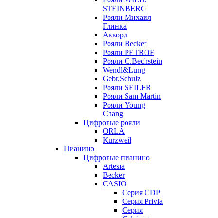
STEINBERG
Рояли Михаил
Глинка
Аккорд
Рояли Becker
Рояли PETROF
Рояли C.Bechstein
Wendl&Lung
Gebr.Schulz
Рояли SEILER
Рояли Sam Martin
Рояли Young
Chang
Цифровые рояли
ORLA
Kurzweil
Пианино
Цифровые пианино
Artesia
Becker
CASIO
Серия CDP
Серия Privia
Серия