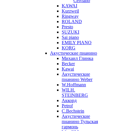
Celviano
KAWAI
Kurzweil
Ringway
ROLAND
Presto
SUZUKI
Sai piano
EMILY PIANO
KORG
Акустические пианино
Михаил Глинка
Becker
Kawai
Акустические
пианино Weber
W.Hoffmann
WILH.
STEINBERG
Аккорд
Petrof
C.Bechstein
Акустические
пианино Тульская
гармонь