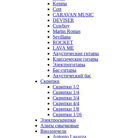
Kepma
Cort
CARAVAN MUSIC
DEVISER
Cowboy
Martin Romas
Sevillana
ROCKET
LAVA ME
Акустические гитары
Классические гитары
Электрогитары
Бас-гитары
Акустический бас
Скрипки
Скрипки 1/2
Скрипки 1/4
Скрипки 3/4
Скрипки 4/4
Скрипки 1/8
Скрипки 1/16
Электроскрипки
Альты смычковые
Виолончели
Antonio Lavazza