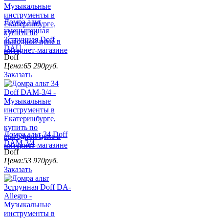
Домра альт
уменьшенная
3струнная Doff
DAU
Doff
Цена:
65 290
руб.
Заказать
Домра альт 34 Doff
DAM-3/4
Doff
Цена:
53 970
руб.
Заказать