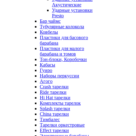
Акустические
Ударные установки
Presto
Бар чаймс
Тубулярные колокола
Ковбелы
Пластики для басового
барабана
Пластики для малого
барабана и томов
Тон-блоки, Коробочки
Кабасы
Гуиро
Наборы перкуссии
Агого
Crash тарелки
Ride тарелки
Hi Hat тарелки
Комплекты тарелок
Splash тарелки
China тарелки
Тимбалес
Тарелки оркестровые
Effect тарелки
Электронные барабаны