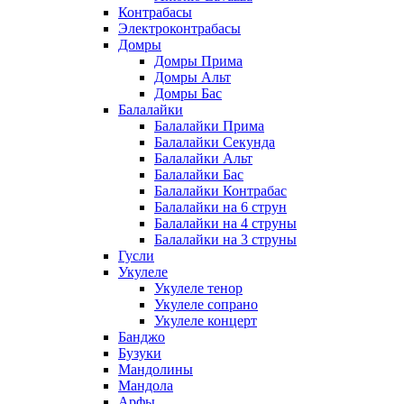
Контрабасы
Электроконтрабасы
Домры
Домры Прима
Домры Альт
Домры Бас
Балалайки
Балалайки Прима
Балалайки Секунда
Балалайки Альт
Балалайки Бас
Балалайки Контрабас
Балалайки на 6 струн
Балалайки на 4 струны
Балалайки на 3 струны
Гусли
Укулеле
Укулеле тенор
Укулеле сопрано
Укулеле концерт
Банджо
Бузуки
Мандолины
Мандола
Арфы