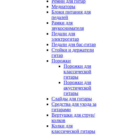
Ремни для гитар
Медиаторы
Блоки питания для
педалей
Рамки для
звукоснимателя
Педали для
электрогитар
Педали для бас-гитар
Стойки и держатели
гитар
Порожки
Порожки для
классической
гитары
Порожки для
акустической
гитары
Слайды для гитары
Средства для ухода за
гитарами
Вертушки для струн/
колков
Колки для
классической гитары