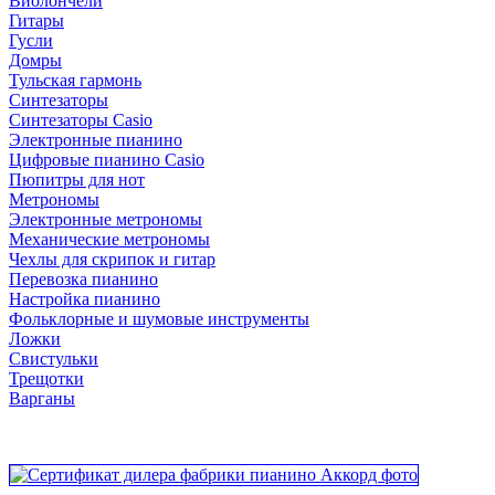
Виолончели
Гитары
Гусли
Домры
Тульская гармонь
Синтезаторы
Синтезаторы Casio
Электронные пианино
Цифровые пианино Casio
Пюпитры для нот
Метрономы
Электронные метрономы
Механические метрономы
Чехлы для скрипок и гитар
Перевозка пианино
Настройка пианино
Фольклорные и шумовые инструменты
Ложки
Свистульки
Трещотки
Варганы