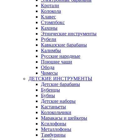
Кротали
Колокола
Клавес
Стомпбокс
Кахоны
Этнические инструменты
Рубели
Кавказские барабаны
Калимбы
Русские народные
Поющие чаши
Обода
Чимесы
ДЕТСКИЕ ИНСТРУМЕНТЫ
Детские барабаны
Бубенцы
Бубны
Детские наборы
Кастаньеты
Колокольчики
Маракасы и шейкеры
Ксилофоны
Металлофоны
Тамбурины