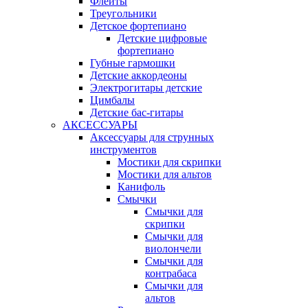
Флейты
Треугольники
Детское фортепиано
Детские цифровые
фортепиано
Губные гармошки
Детские аккордеоны
Электрогитары детские
Цимбалы
Детские бас-гитары
АКСЕССУАРЫ
Аксессуары для струнных
инструментов
Мостики для скрипки
Мостики для альтов
Канифоль
Смычки
Смычки для
скрипки
Смычки для
виолончели
Смычки для
контрабаса
Смычки для
альтов