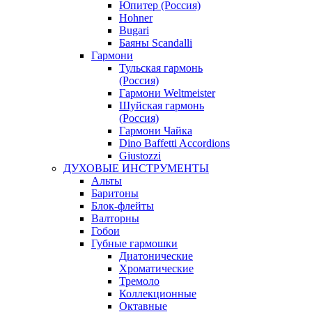
Юпитер (Россия)
Hohner
Bugari
Баяны Scandalli
Гармони
Тульская гармонь
(Россия)
Гармони Weltmeister
Шуйская гармонь
(Россия)
Гармони Чайка
Dino Baffetti Accordions
Giustozzi
ДУХОВЫЕ ИНСТРУМЕНТЫ
Альты
Баритоны
Блок-флейты
Валторны
Гобои
Губные гармошки
Диатонические
Хроматические
Тремоло
Коллекционные
Октавные