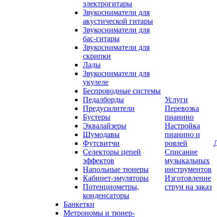
электрогитары
Звукосниматели для
акустической гитары
Звукосниматели для
бас-гитары
Звукосниматели для
скрипки
Лады
Звукосниматели для
укулеле
Беспроводные системы
Педалборды
Услуги
Предусилители
Перевозка
Бустеры
пианино
Эквалайзеры
Настройка
Шумодавы
пианино и
Футсвитчи
роялей
Селекторы цепей
Списание
эффектов
музыкальных
Напольные тюнеры
инструментов
Кабинет-эмуляторы
Изготовление
Потенциометры,
струн на заказ
конденсаторы
Банкетки
Метрономы и тюнер-