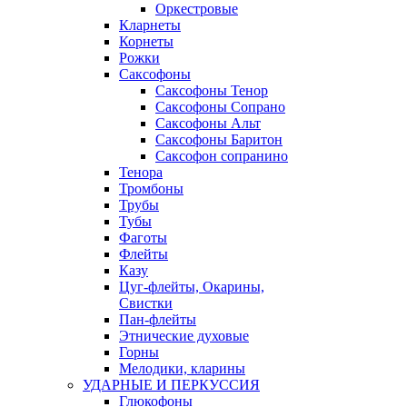
Оркестровые
Кларнеты
Корнеты
Рожки
Саксофоны
Саксофоны Тенор
Саксофоны Сопрано
Саксофоны Альт
Саксофоны Баритон
Саксофон сопранино
Тенора
Тромбоны
Трубы
Тубы
Фаготы
Флейты
Казу
Цуг-флейты, Окарины,
Свистки
Пан-флейты
Этнические духовые
Горны
Мелодики, кларины
УДАРНЫЕ И ПЕРКУССИЯ
Глюкофоны