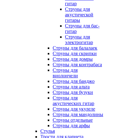
гитар
Струны для
акустической
гитары
Струны для бас-
гитар
Струны для
электрогитар
Струны для балалаек
Струны для скрипки
Струны для домры
Струны для контрабаса
Струны для
виолончели
Струны для банджо
Струны для альта
Струны для бузуки
Струны для
акустических гитар
Струны для укулеле
Струны для мандолины
Струны отдельные
Струны для арфы
Стулья
Трости для кларнета