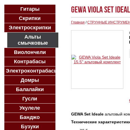
GEWA Viola Set Ide
Гитары
Скрипки
Главная
/
СТРУННЫЕ ИНСТРУМЕ
Электроскрипки
Альты
смычковые
Виолончели
Контрабасы
Электроконтрабасы
Домры
Балалайки
Гусли
Укулеле
GEWA Set Ideale
альтовый ком
Банджо
Технические характеристик
Бузуки