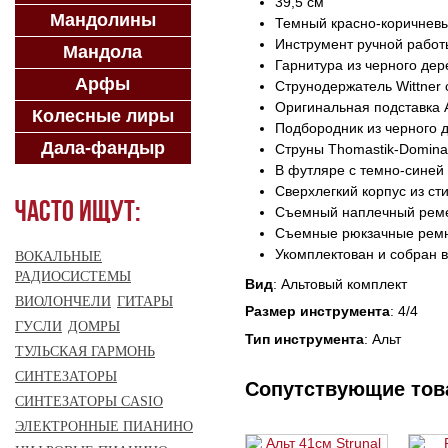
39,5 см
Мандолины
Темный красно-коричневы
Инструмент ручной работ
Мандола
Гарнитура из черного дер
Арфы
Струнодержатель Wittner
Оригинальная подставка 
Колесные лиры
Подбородник из черного д
Дала-фандыр
Струны Thomastik-Domina
В футляре с темно-синей
Сверхлегкий корпус из сти
Часто ищут:
Съемный наплечный рем
Съемные рюкзачные рем
Укомплектован и собран 
ВОКАЛЬНЫЕ
РАДИОСИСТЕМЫ
Вид
: Альтовый комплект
ВИОЛОНЧЕЛИ
ГИТАРЫ
Размер инструмента
: 4/4
ГУСЛИ
ДОМРЫ
Тип инструмента
: Альт
ТУЛЬСКАЯ ГАРМОНЬ
СИНТЕЗАТОРЫ
Сопутствующие то
СИНТЕЗАТОРЫ CASIO
ЭЛЕКТРОННЫЕ ПИАНИНО