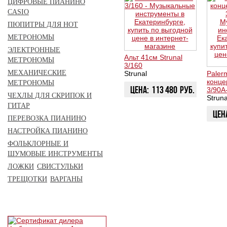
ЦИФРОВЫЕ ПИАНИНО
CASIO
ПЮПИТРЫ ДЛЯ НОТ
МЕТРОНОМЫ
ЭЛЕКТРОННЫЕ
Альт 41см Strunal
МЕТРОНОМЫ
3/160
МЕХАНИЧЕСКИЕ
Strunal
Paler
конце
МЕТРОНОМЫ
Цена:
113 480
руб.
3/90A
ЧЕХЛЫ ДЛЯ СКРИПОК И
Struna
ГИТАР
ЗАКАЗАТЬ
Цен
ПЕРЕВОЗКА ПИАНИНО
НАСТРОЙКА ПИАНИНО
ЗАК
ФОЛЬКЛОРНЫЕ И
ШУМОВЫЕ ИНСТРУМЕНТЫ
ЛОЖКИ
СВИСТУЛЬКИ
ТРЕЩОТКИ
ВАРГАНЫ