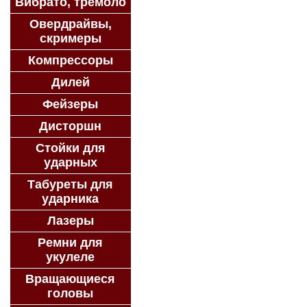
Вибрато, тремоло
Овердрайвы,
скримеры
Компрессоры
Дилей
Фейзеры
Дисторшн
Стойки для
ударных
Табуреты для
ударника
Лазеры
Ремни для
укулеле
Вращающиеся
головы