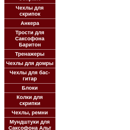
Чехлы для
скрипок
Анкера
Трости для
Саксофона
Баритон
Тренажеры
Чехлы для домры
Чехлы для бас-
гитар
Блоки
Колки для
скрипки
Чехлы, ремни
Мундштуки для
Саксофона Альт