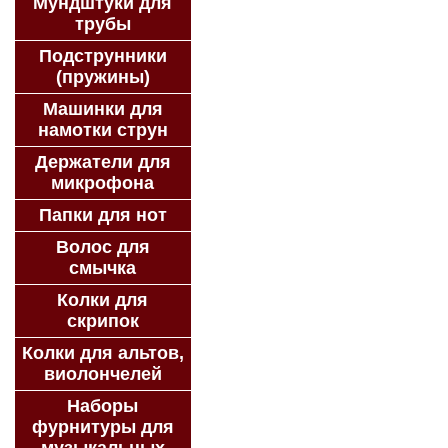
Мундштуки для
трубы
Подструнники
(пружины)
Машинки для
намотки струн
Держатели для
микрофона
Папки для нот
Волос для
смычка
Колки для
скрипок
Колки для альтов,
виолончелей
Наборы
фурнитуры для