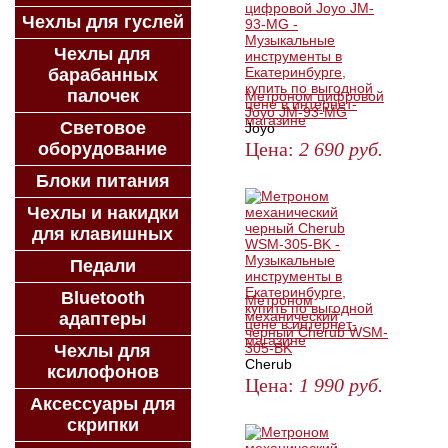
Чехлы для гуслей
Чехлы для
барабанных
палочек
Метроном цифровой
Joyo JM-93-MG
Световое
Joyo
Цена:
2 690
руб.
оборудование
ЗАКАЗАТЬ
Блоки питания
Чехлы и накидки
для клавишных
Педали
Bluetooth
Метроном
механический
адаптеры
черный Cherub WSM-
305-BK
Чехлы для
Cherub
ксилофонов
Цена:
1 990
руб.
Аксессуары для
ЗАКАЗАТЬ
скрипки