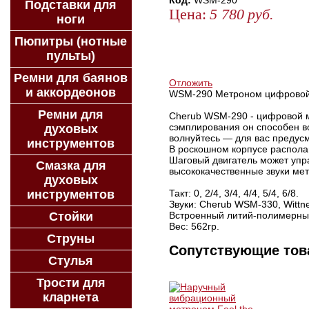
Код:
WSM-290
Подставки для
Цена:
5 780
руб.
ноги
ЗАКАЗАТЬ
Пюпитры (нотные
КУПИТЬ В 1 КЛИК
пульты)
КУПИТЬ В КРЕДИТ
Ремни для баянов
Отложить
и аккордеонов
WSM-290 Метроном цифровой
Ремни для
Cherub WSM-290 - цифровой м
сэмплирования он способен в
духовых
волнуйтесь — для вас предус
инструментов
В роскошном корпусе распола
Шаговый двигатель может упра
Смазка для
высококачественные звуки ме
духовых
инструментов
Такт: 0, 2/4, 3/4, 4/4, 5/4, 6/8.
Звуки: Cherub WSM-330, Wittne
Стойки
Встроенный литий-полимерны
Вес: 562гр.
Струны
Сопутствующие то
Стулья
Трости для
кларнета