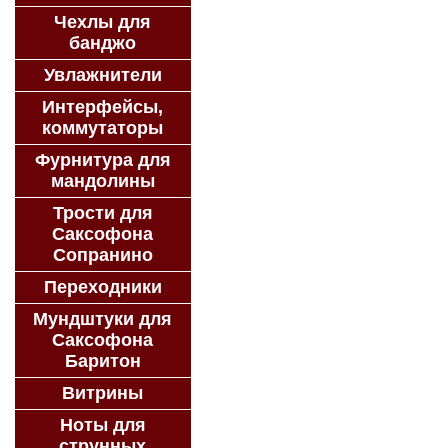
Чехлы для
банджо
Увлажнители
Интерфейсы,
коммутаторы
Фурнитура для
мандолины
Трости для
Саксофона
Сопранино
Переходники
Мундштуки для
Саксофона
Баритон
Витрины
Ноты для
струнных