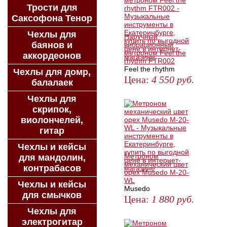
Трости для
Саксофона Тенор
Чехлы для
Наручный
баянов и
вибрационный
метроном Feel the
аккордеонов
rhythm FTR002
Feel the rhythm
Чехлы для домр,
Цена:
4 550
руб.
балалаек
ЗАКАЗАТЬ
Чехлы для
скрипок,
виолончелей,
гитар
Чехлы и кейсы
Метроном
для мандолин,
механический цвет
контрабасов
орех Musedo M-20-
WL
Чехлы и кейсы
Musedo
для смычков
Цена:
1 880
руб.
Чехлы для
ЗАКАЗАТЬ
электрогитар