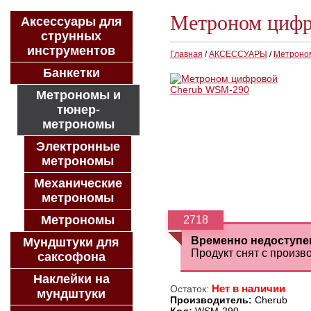
Метроном цифр
Аксессуары для
струнных
инструментов
Главная
/
АКСЕССУАРЫ
/
Метроно
Банкетки
Метрономы и
тюнер-
метрономы
Электронные
метрономы
Механические
метрономы
Метрономы
Временно недоступен
Мундштуки для
Продукт снят с произв
саксофона
Наклейки на
Нет в наличии
Остаток:
мундштуки
Производитель:
Cherub