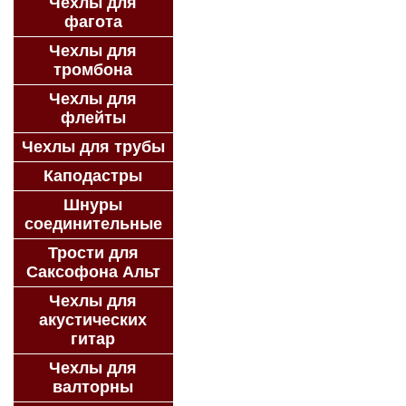
Чехлы для
фагота
Чехлы для
тромбона
Чехлы для
флейты
Чехлы для трубы
Каподастры
Шнуры
соединительные
Трости для
Саксофона Альт
Чехлы для
акустических
гитар
Чехлы для
валторны