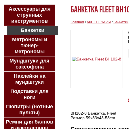
Банкетка Fleet BH1
Аксессуары для
струнных
инструментов
Главная
/
АКСЕССУАРЫ
/
Банкетки
Банкетки
Метрономы и
тюнер-
метрономы
Мундштуки для
саксофона
Наклейки на
мундштуки
Подставки для
ноги
Пюпитры (нотные
пульты)
BH102-8 Банкетка, Fleet
Размер 59x33x48-58cm
Ремни для баянов
и аккордеонов