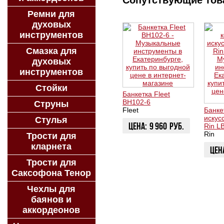
Сопутствующие то
Ремни для
духовых
инструментов
Смазка для
духовых
инструментов
Стойки
Банкетка Fleet
BH102-6
Струны
Fleet
Банке
искус
Стулья
Цена:
9 960
руб.
Rin 
Rin
Трости для
ЗАКАЗАТЬ
кларнета
Цен
Трости для
ЗАК
Саксофона Тенор
Чехлы для
баянов и
аккордеонов