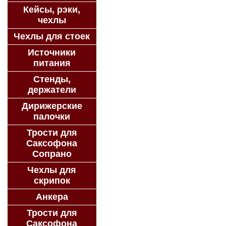
Кейсы, рэки,
чехлы
Чехлы для стоек
Источники
питания
Стенды,
держатели
Дирижерские
палочки
Трости для
Саксофона
Сопрано
Чехлы для
скрипок
Анкера
Трости для
Саксофона