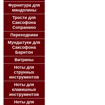
Фурнитура для
мандолины
Трости для
Саксофона
Сопранино
Переходники
Мундштуки для
Саксофона
Баритон
Витрины
Ноты для
струнных
инструментов
Ноты для
клавишных
инструментов
Ноты для