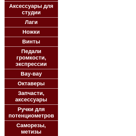
Аксессуары для
студии
Лаги
Ножки
Винты
Педали
громкости,
экспрессии
Вау-вау
Октаверы
Запчасти,
аксессуары
Ручки для
потенциометров
Саморезы,
метизы