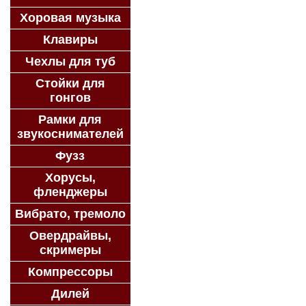
Хоровая музыка
Клавиры
Чехлы для туб
Стойки для
гонгов
Рамки для
звукоснимателей
Фузз
Хорусы,
фленджеры
Вибрато, тремоло
Овердрайвы,
скримеры
Компрессоры
Дилей