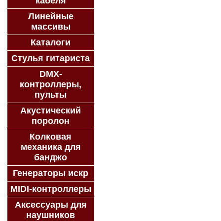
кабеля
Линейные
массивы
Каталоги
Стулья гитариста
DMX-
контроллеры,
пульты
Акустический
поролон
Колковая
механика для
банджо
Генераторы искр
MIDI-контроллеры
Аксессуары для
наушников